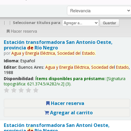
|
|
Seleccionar títulos para:
Hacer reserva
Estación transformadora San Antonio Oeste,
provincia
de
Río Negro
por
Agua
y
Energía
Eléctrica,
Sociedad
de
l
Estado
.
Idioma:
Español
Editor:
Buenos Aires:
Agua
y
Energía
Eléctrica,
Sociedad
de
l
Estado
,
1988
Disponibilidad:
Ítems disponibles para préstamo:
Signatura
topográfica:
621.374.5/A282/v.2
(3).
Hacer reserva
Agregar al carrito
Estación transformadora San Antoni Oeste,
provincia
de
Río Negro