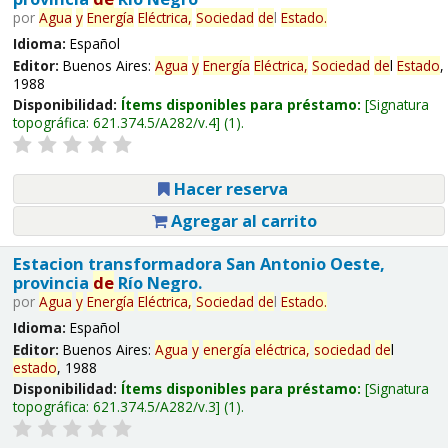
por
Agua
y
Energía
Eléctrica,
Sociedad
de
l
Estado
.
Idioma:
Español
Editor:
Buenos Aires:
Agua
y
Energía
Eléctrica,
Sociedad
de
l
Estado
,
1988
Disponibilidad:
Ítems disponibles para préstamo:
Signatura
topográfica:
621.374.5/A282/v.4
(1).
Hacer reserva
Agregar al carrito
Estacion transformadora San Antonio Oeste,
provincia
de
Río Negro.
por
Agua
y
Energía
Eléctrica,
Sociedad
de
l
Estado
.
Idioma:
Español
Editor:
Buenos Aires:
Agua
y
energía
eléctrica,
sociedad
de
l
estado
, 1988
Disponibilidad:
Ítems disponibles para préstamo:
Signatura
topográfica:
621.374.5/A282/v.3
(1).