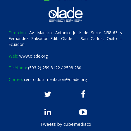
Dirección:
Av. Mariscal Antonio José de Sucre N58-63 y
Fernández Salvador Edif. Olade – San Carlos, Quito –
Ecuador.
Web:
www.olade.org
Teléfono:
(593 2) 259 8122 / 2598 280
Correo:
centro.documentacion@olade.org
Tweets by cubemediaco