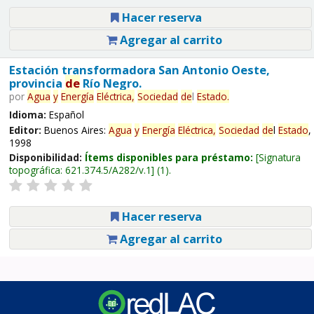
Hacer reserva
Agregar al carrito
Estación transformadora San Antonio Oeste,
provincia
de
Río Negro.
por
Agua
y
Energía
Eléctrica,
Sociedad
de
l
Estado
.
Idioma:
Español
Editor:
Buenos Aires:
Agua
y
Energía
Eléctrica,
Sociedad
de
l
Estado
,
1998
Disponibilidad:
Ítems disponibles para préstamo:
Signatura
topográfica:
621.374.5/A282/v.1
(1).
Hacer reserva
Agregar al carrito