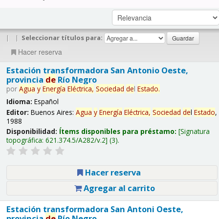
|
|
Seleccionar títulos para:
Hacer reserva
Estación transformadora San Antonio Oeste,
provincia
de
Río Negro
por
Agua
y
Energía
Eléctrica,
Sociedad
de
l
Estado
.
Idioma:
Español
Editor:
Buenos Aires:
Agua
y
Energía
Eléctrica,
Sociedad
de
l
Estado
,
1988
Disponibilidad:
Ítems disponibles para préstamo:
Signatura
topográfica:
621.374.5/A282/v.2
(3).
Hacer reserva
Agregar al carrito
Estación transformadora San Antoni Oeste,
provincia
de
Río Negro