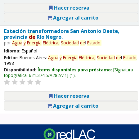
Hacer reserva
Agregar al carrito
Estación transformadora San Antonio Oeste,
provincia
de
Río Negro.
por
Agua
y
Energía
Eléctrica,
Sociedad
de
l
Estado
.
Idioma:
Español
Editor:
Buenos Aires:
Agua
y
Energía
Eléctrica,
Sociedad
de
l
Estado
,
1998
Disponibilidad:
Ítems disponibles para préstamo:
Signatura
topográfica:
621.374.5/A282/v.1
(1).
Hacer reserva
Agregar al carrito