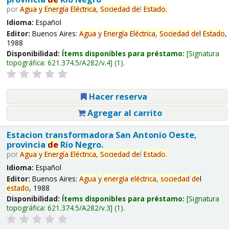
por
Agua
y
Energía
Eléctrica,
Sociedad
de
l
Estado
.
Idioma:
Español
Editor:
Buenos Aires:
Agua
y
Energía
Eléctrica,
Sociedad
de
l
Estado
,
1988
Disponibilidad:
Ítems disponibles para préstamo:
Signatura
topográfica:
621.374.5/A282/v.4
(1).
Hacer reserva
Agregar al carrito
Estacion transformadora San Antonio Oeste,
provincia
de
Río Negro.
por
Agua
y
Energía
Eléctrica,
Sociedad
de
l
Estado
.
Idioma:
Español
Editor:
Buenos Aires:
Agua
y
energía
eléctrica,
sociedad
de
l
estado
, 1988
Disponibilidad:
Ítems disponibles para préstamo:
Signatura
topográfica:
621.374.5/A282/v.3
(1).