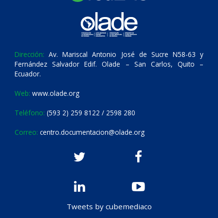
Dirección:
Av. Mariscal Antonio José de Sucre N58-63 y
Fernández Salvador Edif. Olade – San Carlos, Quito –
Ecuador.
Web:
www.olade.org
Teléfono:
(593 2) 259 8122 / 2598 280
Correo:
centro.documentacion@olade.org
Tweets by cubemediaco