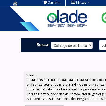
Carrito
Listas
Centro de
Documentación
OLADE -
Buscar
Inicio
›
Resultados de la búsqueda para 'ccl=su:"Sistemas de E
and su-to:Sistemas de Energía and itype:BK and su-to:Si
Sociedad del Estado and su-to:Equipos y Accesorios and
Energía Eléctrica, Sociedad del Estado. and su-geo:Arge
Accesorios and su-to:Sistemas de Energía and su-to:Sis