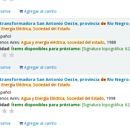
eserva
Agregar al carrito
 transformadora San Antonio Oeste, provincia
de
Río Negro
y
Energía
Eléctrica,
Sociedad
de
l
Estado
.
spañol
enos Aires:
Agua
y
energía
eléctrica,
sociedad
de
l
estado
, 1988
lidad:
Ítems disponibles para préstamo:
Signatura topográfica:
62
eserva
Agregar al carrito
 transformadora San Antonio Oeste, provincia
de
Río Negro
y
Energía
Eléctrica,
Sociedad
de
l
Estado
.
spañol
enos Aires:
Agua
y
Energía
Eléctrica,
Sociedad
de
l
Estado
, 1998
lidad:
Ítems disponibles para préstamo:
Signatura topográfica:
62
eserva
Agregar al carrito