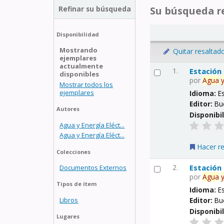
Refinar su búsqueda
Su búsqueda re
Disponibilidad
Mostrando
Quitar resaltad
ejemplares
actualmente
1.
Estación
disponibles
por
Agua
Mostrar todos los
ejemplares
Idioma:
E
Editor:
Bu
Autores
Disponibi
Agua y Energía Eléct...
Agua y Energía Eléct...
Hacer r
Colecciones
2.
Estación
Documentos Externos
por
Agua
Tipos de ítem
Idioma:
E
Libros
Editor:
Bu
Disponibi
Lugares