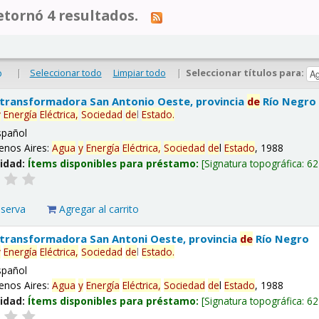
tornó 4 resultados.
|
Seleccionar todo
Limpiar todo
|
Seleccionar títulos para:
o
 transformadora San Antonio Oeste, provincia
de
Río Negro
y
Energía
Eléctrica,
Sociedad
de
l
Estado
.
spañol
enos Aires:
Agua
y
Energía
Eléctrica,
Sociedad
de
l
Estado
, 1988
lidad:
Ítems disponibles para préstamo:
Signatura topográfica:
62
eserva
Agregar al carrito
 transformadora San Antoni Oeste, provincia
de
Río Negro
y
Energía
Eléctrica,
Sociedad
de
l
Estado
.
spañol
enos Aires:
Agua
y
Energía
Eléctrica,
Sociedad
de
l
Estado
, 1988
lidad:
Ítems disponibles para préstamo:
Signatura topográfica:
62