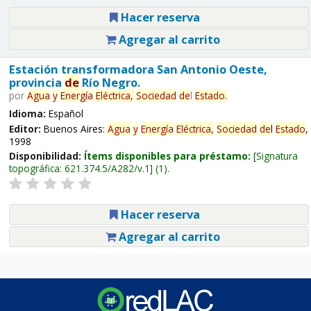
Hacer reserva
Agregar al carrito
Estación transformadora San Antonio Oeste,
provincia
de
Río Negro.
por
Agua
y
Energía
Eléctrica,
Sociedad
de
l
Estado
.
Idioma:
Español
Editor:
Buenos Aires:
Agua
y
Energía
Eléctrica,
Sociedad
de
l
Estado
,
1998
Disponibilidad:
Ítems disponibles para préstamo:
Signatura
topográfica:
621.374.5/A282/v.1
(1).
Hacer reserva
Agregar al carrito