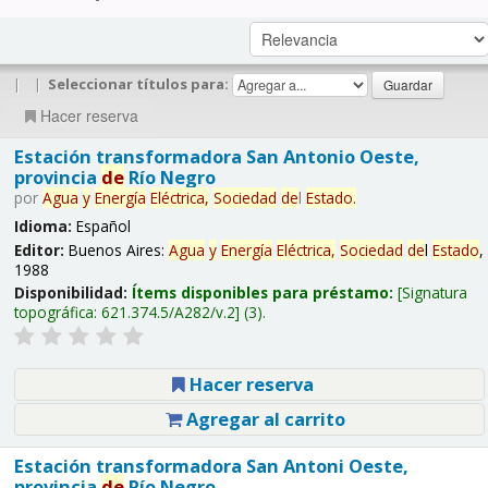
|
|
Seleccionar títulos para:
Hacer reserva
Estación transformadora San Antonio Oeste,
provincia
de
Río Negro
por
Agua
y
Energía
Eléctrica,
Sociedad
de
l
Estado
.
Idioma:
Español
Editor:
Buenos Aires:
Agua
y
Energía
Eléctrica,
Sociedad
de
l
Estado
,
1988
Disponibilidad:
Ítems disponibles para préstamo:
Signatura
topográfica:
621.374.5/A282/v.2
(3).
Hacer reserva
Agregar al carrito
Estación transformadora San Antoni Oeste,
provincia
de
Río Negro