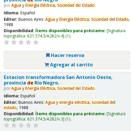
por
Agua
y
Energía
Eléctrica,
Sociedad
de
l
Estado
.
Idioma:
Español
Editor:
Buenos Aires:
Agua
y
Energía
Eléctrica,
Sociedad
de
l
Estado
,
1988
Disponibilidad:
Ítems disponibles para préstamo:
Signatura
topográfica:
621.374.5/A282/v.4
(1).
Hacer reserva
Agregar al carrito
Estacion transformadora San Antonio Oeste,
provincia
de
Río Negro.
por
Agua
y
Energía
Eléctrica,
Sociedad
de
l
Estado
.
Idioma:
Español
Editor:
Buenos Aires:
Agua
y
energía
eléctrica,
sociedad
de
l
estado
, 1988
Disponibilidad:
Ítems disponibles para préstamo:
Signatura
topográfica:
621.374.5/A282/v.3
(1).