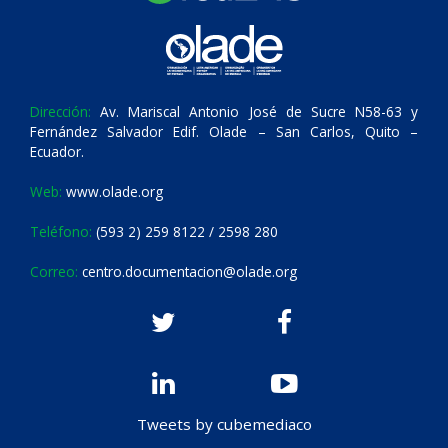
Dirección:
Av. Mariscal Antonio José de Sucre N58-63 y
Fernández Salvador Edif. Olade – San Carlos, Quito –
Ecuador.
Web:
www.olade.org
Teléfono:
(593 2) 259 8122 / 2598 280
Correo:
centro.documentacion@olade.org
Tweets by cubemediaco