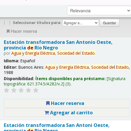
|
|
Seleccionar títulos para:
Hacer reserva
Estación transformadora San Antonio Oeste,
provincia
de
Río Negro
por
Agua
y
Energía
Eléctrica,
Sociedad
de
l
Estado
.
Idioma:
Español
Editor:
Buenos Aires:
Agua
y
Energía
Eléctrica,
Sociedad
de
l
Estado
,
1988
Disponibilidad:
Ítems disponibles para préstamo:
Signatura
topográfica:
621.374.5/A282/v.2
(3).
Hacer reserva
Agregar al carrito
Estación transformadora San Antoni Oeste,
provincia
de
Río Negro