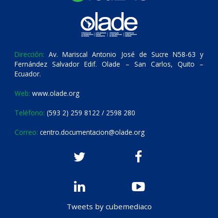
Dirección:
Av. Mariscal Antonio José de Sucre N58-63 y
Fernández Salvador Edif. Olade – San Carlos, Quito –
Ecuador.
Web:
www.olade.org
Teléfono:
(593 2) 259 8122 / 2598 280
Correo:
centro.documentacion@olade.org
Tweets by cubemediaco