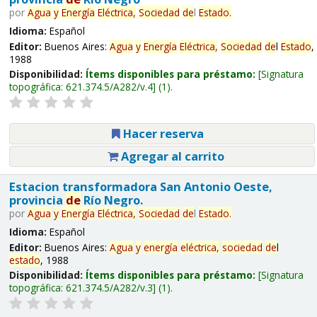
por
Agua
y
Energía
Eléctrica,
Sociedad
de
l
Estado
.
Idioma:
Español
Editor:
Buenos Aires:
Agua
y
Energía
Eléctrica,
Sociedad
de
l
Estado
,
1988
Disponibilidad:
Ítems disponibles para préstamo:
Signatura
topográfica:
621.374.5/A282/v.4
(1).
Hacer reserva
Agregar al carrito
Estacion transformadora San Antonio Oeste,
provincia
de
Río Negro.
por
Agua
y
Energía
Eléctrica,
Sociedad
de
l
Estado
.
Idioma:
Español
Editor:
Buenos Aires:
Agua
y
energía
eléctrica,
sociedad
de
l
estado
, 1988
Disponibilidad:
Ítems disponibles para préstamo:
Signatura
topográfica:
621.374.5/A282/v.3
(1).