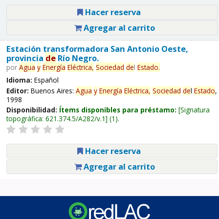
Hacer reserva
Agregar al carrito
Estación transformadora San Antonio Oeste,
provincia
de
Río Negro.
por
Agua
y
Energía
Eléctrica,
Sociedad
de
l
Estado
.
Idioma:
Español
Editor:
Buenos Aires:
Agua
y
Energía
Eléctrica,
Sociedad
de
l
Estado
,
1998
Disponibilidad:
Ítems disponibles para préstamo:
Signatura
topográfica:
621.374.5/A282/v.1
(1).
Hacer reserva
Agregar al carrito