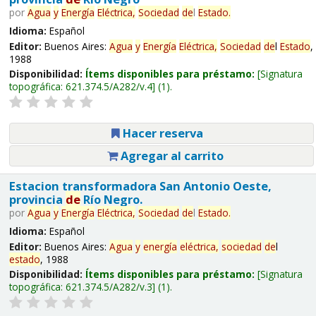
por
Agua
y
Energía
Eléctrica,
Sociedad
de
l
Estado
.
Idioma:
Español
Editor:
Buenos Aires:
Agua
y
Energía
Eléctrica,
Sociedad
de
l
Estado
,
1988
Disponibilidad:
Ítems disponibles para préstamo:
Signatura
topográfica:
621.374.5/A282/v.4
(1).
Hacer reserva
Agregar al carrito
Estacion transformadora San Antonio Oeste,
provincia
de
Río Negro.
por
Agua
y
Energía
Eléctrica,
Sociedad
de
l
Estado
.
Idioma:
Español
Editor:
Buenos Aires:
Agua
y
energía
eléctrica,
sociedad
de
l
estado
, 1988
Disponibilidad:
Ítems disponibles para préstamo:
Signatura
topográfica:
621.374.5/A282/v.3
(1).