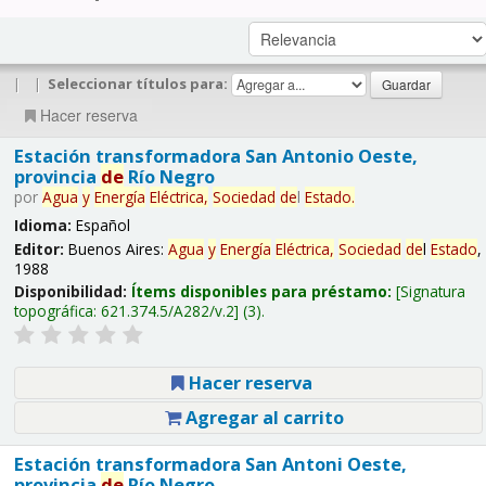
|
|
Seleccionar títulos para:
Hacer reserva
Estación transformadora San Antonio Oeste,
provincia
de
Río Negro
por
Agua
y
Energía
Eléctrica,
Sociedad
de
l
Estado
.
Idioma:
Español
Editor:
Buenos Aires:
Agua
y
Energía
Eléctrica,
Sociedad
de
l
Estado
,
1988
Disponibilidad:
Ítems disponibles para préstamo:
Signatura
topográfica:
621.374.5/A282/v.2
(3).
Hacer reserva
Agregar al carrito
Estación transformadora San Antoni Oeste,
provincia
de
Río Negro