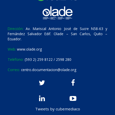
Dirección:
Av. Mariscal Antonio José de Sucre N58-63 y
Fernández Salvador Edif. Olade – San Carlos, Quito –
Ecuador.
Web:
www.olade.org
Teléfono:
(593 2) 259 8122 / 2598 280
Correo:
centro.documentacion@olade.org
Tweets by cubemediaco