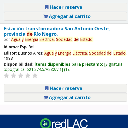
Hacer reserva
Agregar al carrito
Estación transformadora San Antonio Oeste,
provincia
de
Río Negro.
por
Agua
y
Energía
Eléctrica,
Sociedad
de
l
Estado
.
Idioma:
Español
Editor:
Buenos Aires:
Agua
y
Energía
Eléctrica,
Sociedad
de
l
Estado
,
1998
Disponibilidad:
Ítems disponibles para préstamo:
Signatura
topográfica:
621.374.5/A282/v.1
(1).
Hacer reserva
Agregar al carrito