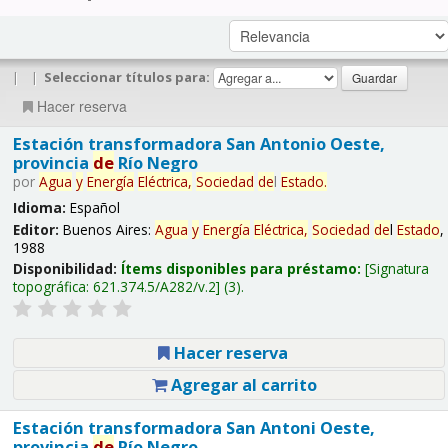
|
|
Seleccionar títulos para:
Hacer reserva
Estación transformadora San Antonio Oeste,
provincia
de
Río Negro
por
Agua
y
Energía
Eléctrica,
Sociedad
de
l
Estado
.
Idioma:
Español
Editor:
Buenos Aires:
Agua
y
Energía
Eléctrica,
Sociedad
de
l
Estado
,
1988
Disponibilidad:
Ítems disponibles para préstamo:
Signatura
topográfica:
621.374.5/A282/v.2
(3).
Hacer reserva
Agregar al carrito
Estación transformadora San Antoni Oeste,
provincia
de
Río Negro