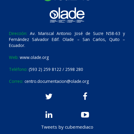
Dirección:
Av. Mariscal Antonio José de Sucre N58-63 y
Fernández Salvador Edif. Olade – San Carlos, Quito –
Ecuador.
Web:
www.olade.org
Teléfono:
(593 2) 259 8122 / 2598 280
Correo:
centro.documentacion@olade.org
Tweets by cubemediaco