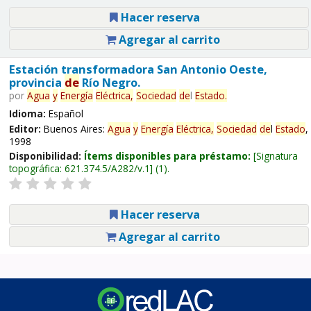
Hacer reserva
Agregar al carrito
Estación transformadora San Antonio Oeste,
provincia
de
Río Negro.
por
Agua
y
Energía
Eléctrica,
Sociedad
de
l
Estado
.
Idioma:
Español
Editor:
Buenos Aires:
Agua
y
Energía
Eléctrica,
Sociedad
de
l
Estado
,
1998
Disponibilidad:
Ítems disponibles para préstamo:
Signatura
topográfica:
621.374.5/A282/v.1
(1).
Hacer reserva
Agregar al carrito