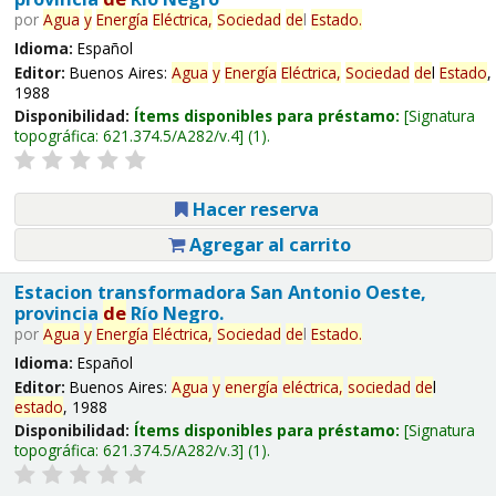
por
Agua
y
Energía
Eléctrica,
Sociedad
de
l
Estado
.
Idioma:
Español
Editor:
Buenos Aires:
Agua
y
Energía
Eléctrica,
Sociedad
de
l
Estado
,
1988
Disponibilidad:
Ítems disponibles para préstamo:
Signatura
topográfica:
621.374.5/A282/v.4
(1).
Hacer reserva
Agregar al carrito
Estacion transformadora San Antonio Oeste,
provincia
de
Río Negro.
por
Agua
y
Energía
Eléctrica,
Sociedad
de
l
Estado
.
Idioma:
Español
Editor:
Buenos Aires:
Agua
y
energía
eléctrica,
sociedad
de
l
estado
, 1988
Disponibilidad:
Ítems disponibles para préstamo:
Signatura
topográfica:
621.374.5/A282/v.3
(1).