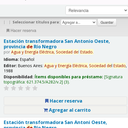
|
|
Seleccionar títulos para:
Hacer reserva
Estación transformadora San Antonio Oeste,
provincia
de
Río Negro
por
Agua
y
Energía
Eléctrica,
Sociedad
de
l
Estado
.
Idioma:
Español
Editor:
Buenos Aires:
Agua
y
Energía
Eléctrica,
Sociedad
de
l
Estado
,
1988
Disponibilidad:
Ítems disponibles para préstamo:
Signatura
topográfica:
621.374.5/A282/v.2
(3).
Hacer reserva
Agregar al carrito
Estación transformadora San Antoni Oeste,
provincia
de
Río Negro