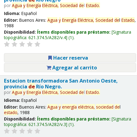
por
Agua
y
Energía
Eléctrica,
Sociedad
de
l
Estado
.
Idioma:
Español
Editor:
Buenos Aires:
Agua
y
Energía
Eléctrica,
Sociedad
de
l
Estado
,
1988
Disponibilidad:
Ítems disponibles para préstamo:
Signatura
topográfica:
621.374.5/A282/v.4
(1).
Hacer reserva
Agregar al carrito
Estacion transformadora San Antonio Oeste,
provincia
de
Río Negro.
por
Agua
y
Energía
Eléctrica,
Sociedad
de
l
Estado
.
Idioma:
Español
Editor:
Buenos Aires:
Agua
y
energía
eléctrica,
sociedad
de
l
estado
, 1988
Disponibilidad:
Ítems disponibles para préstamo:
Signatura
topográfica:
621.374.5/A282/v.3
(1).