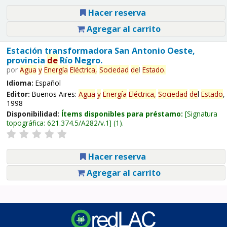
Hacer reserva
Agregar al carrito
Estación transformadora San Antonio Oeste,
provincia
de
Río Negro.
por
Agua
y
Energía
Eléctrica,
Sociedad
de
l
Estado
.
Idioma:
Español
Editor:
Buenos Aires:
Agua
y
Energía
Eléctrica,
Sociedad
de
l
Estado
,
1998
Disponibilidad:
Ítems disponibles para préstamo:
Signatura
topográfica:
621.374.5/A282/v.1
(1).
Hacer reserva
Agregar al carrito