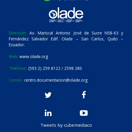
Dirección:
Av. Mariscal Antonio José de Sucre N58-63 y
Fernández Salvador Edif. Olade – San Carlos, Quito –
Ecuador.
Web:
www.olade.org
Teléfono:
(593 2) 259 8122 / 2598 280
Correo:
centro.documentacion@olade.org
Tweets by cubemediaco