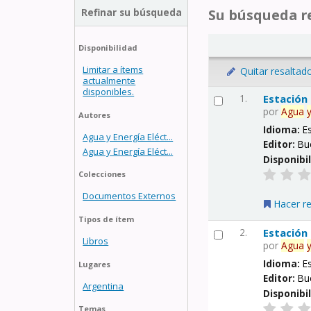
Refinar su búsqueda
Su búsqueda re
Disponibilidad
Limitar a ítems
Quitar resaltad
actualmente
disponibles.
1.
Estación
por
Agua
Autores
Idioma:
E
Agua y Energía Eléct...
Editor:
Bu
Agua y Energía Eléct...
Disponibi
Colecciones
Documentos Externos
Hacer r
Tipos de ítem
2.
Estación
Libros
por
Agua
Idioma:
E
Lugares
Editor:
Bu
Argentina
Disponibi
Temas