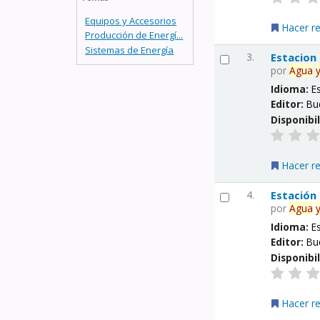
Equipos y Accesorios
Hacer r
Producción de Energí...
Sistemas de Energía
3.
Estacion
por
Agua
Idioma:
E
Editor:
Bu
Disponibi
Hacer r
4.
Estación
por
Agua
Idioma:
E
Editor:
Bu
Disponibi
Hacer r