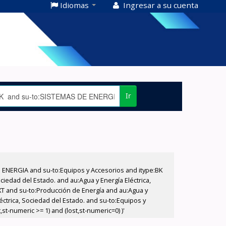
Idiomas
Ingresar a su cuenta
Ir
E ENERGIA and su-to:Equipos y Accesorios and itype:BK
iedad del Estado. and au:Agua y Energía Eléctrica,
XT and su-to:Producción de Energía and au:Agua y
éctrica, Sociedad del Estado. and su-to:Equipos y
t-numeric >= 1) and (lost,st-numeric=0) )'