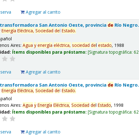
eserva
Agregar al carrito
 transformadora San Antonio Oeste, provincia
de
Río Negro
y
Energía
Eléctrica,
Sociedad
de
l
Estado
.
spañol
enos Aires:
Agua
y
energía
eléctrica,
sociedad
de
l
estado
, 1988
lidad:
Ítems disponibles para préstamo:
Signatura topográfica:
62
eserva
Agregar al carrito
 transformadora San Antonio Oeste, provincia
de
Río Negro
y
Energía
Eléctrica,
Sociedad
de
l
Estado
.
spañol
enos Aires:
Agua
y
Energía
Eléctrica,
Sociedad
de
l
Estado
, 1998
lidad:
Ítems disponibles para préstamo:
Signatura topográfica:
62
eserva
Agregar al carrito