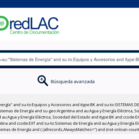
Búsqueda avanzada
nergía" and su-to:Equipos y Accesorios and itype:BK and su-to:SISTEMAS D
stemas de Energía and su-geo:Argentina and au:Agua y Energía Eléctrica, Soc
 au:Agua y Energía Eléctrica, Sociedad del Estado and itype:BK and ccode:E
ntina and ccode:EXT and su-to:Sistemas de Energía and au:Agua y Energía El
emas de Energía and ( (allrecords,AlwaysMatches='') and (not-onloan-count,s