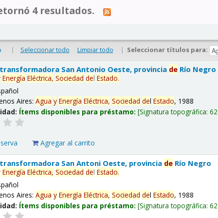
tornó 4 resultados.
|
Seleccionar todo
Limpiar todo
|
Seleccionar títulos para:
o
 transformadora San Antonio Oeste, provincia
de
Río Negro
y
Energía
Eléctrica,
Sociedad
de
l
Estado
.
spañol
enos Aires:
Agua
y
Energía
Eléctrica,
Sociedad
de
l
Estado
, 1988
lidad:
Ítems disponibles para préstamo:
Signatura topográfica:
62
eserva
Agregar al carrito
 transformadora San Antoni Oeste, provincia
de
Río Negro
y
Energía
Eléctrica,
Sociedad
de
l
Estado
.
spañol
enos Aires:
Agua
y
Energía
Eléctrica,
Sociedad
de
l
Estado
, 1988
lidad:
Ítems disponibles para préstamo:
Signatura topográfica:
62