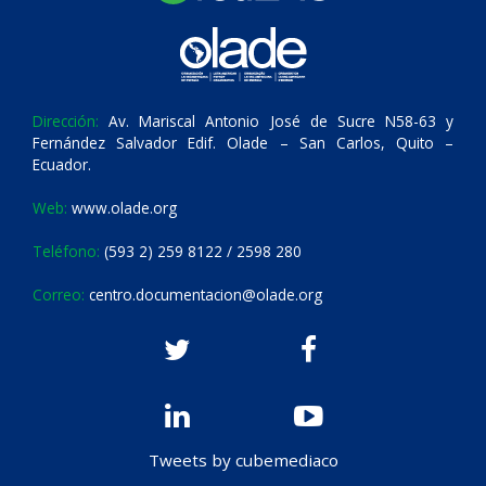
Dirección:
Av. Mariscal Antonio José de Sucre N58-63 y
Fernández Salvador Edif. Olade – San Carlos, Quito –
Ecuador.
Web:
www.olade.org
Teléfono:
(593 2) 259 8122 / 2598 280
Correo:
centro.documentacion@olade.org
Tweets by cubemediaco