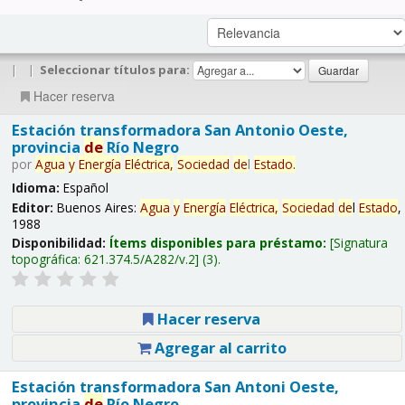
|
|
Seleccionar títulos para:
Hacer reserva
Estación transformadora San Antonio Oeste,
provincia
de
Río Negro
por
Agua
y
Energía
Eléctrica,
Sociedad
de
l
Estado
.
Idioma:
Español
Editor:
Buenos Aires:
Agua
y
Energía
Eléctrica,
Sociedad
de
l
Estado
,
1988
Disponibilidad:
Ítems disponibles para préstamo:
Signatura
topográfica:
621.374.5/A282/v.2
(3).
Hacer reserva
Agregar al carrito
Estación transformadora San Antoni Oeste,
provincia
de
Río Negro