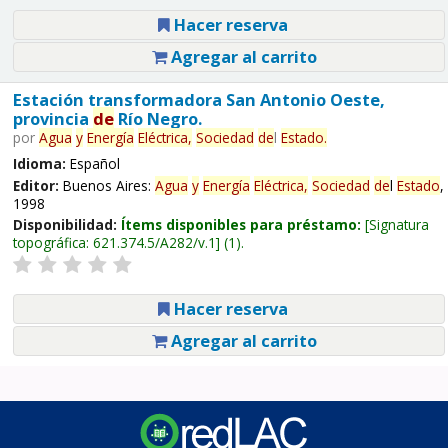
Hacer reserva
Agregar al carrito
Estación transformadora San Antonio Oeste,
provincia
de
Río Negro.
por
Agua
y
Energía
Eléctrica,
Sociedad
de
l
Estado
.
Idioma:
Español
Editor:
Buenos Aires:
Agua
y
Energía
Eléctrica,
Sociedad
de
l
Estado
,
1998
Disponibilidad:
Ítems disponibles para préstamo:
Signatura
topográfica:
621.374.5/A282/v.1
(1).
Hacer reserva
Agregar al carrito