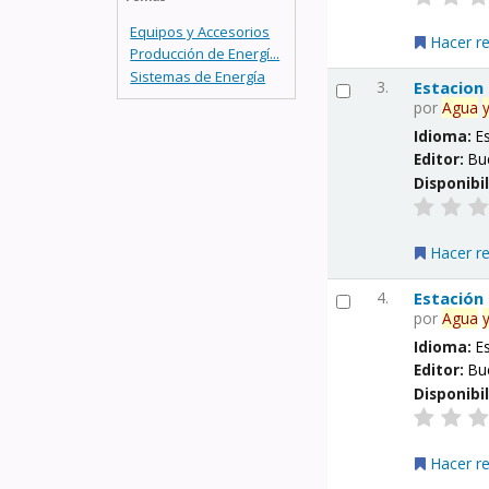
Equipos y Accesorios
Hacer r
Producción de Energí...
Sistemas de Energía
3.
Estacion
por
Agua
Idioma:
E
Editor:
Bu
Disponibi
Hacer r
4.
Estación
por
Agua
Idioma:
E
Editor:
Bu
Disponibi
Hacer r