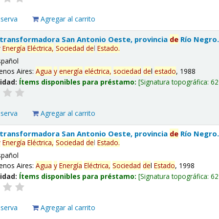
eserva
Agregar al carrito
 transformadora San Antonio Oeste, provincia
de
Río Negro
y
Energía
Eléctrica,
Sociedad
de
l
Estado
.
spañol
enos Aires:
Agua
y
energía
eléctrica,
sociedad
de
l
estado
, 1988
lidad:
Ítems disponibles para préstamo:
Signatura topográfica:
62
eserva
Agregar al carrito
 transformadora San Antonio Oeste, provincia
de
Río Negro
y
Energía
Eléctrica,
Sociedad
de
l
Estado
.
spañol
enos Aires:
Agua
y
Energía
Eléctrica,
Sociedad
de
l
Estado
, 1998
lidad:
Ítems disponibles para préstamo:
Signatura topográfica:
62
eserva
Agregar al carrito