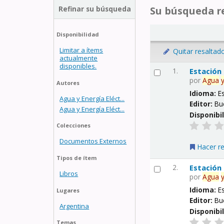
Refinar su búsqueda
Su búsqueda re
Disponibilidad
Limitar a ítems
Quitar resaltad
actualmente
disponibles.
1.
Estación
por
Agua
Autores
Idioma:
E
Agua y Energía Eléct...
Editor:
Bu
Agua y Energía Eléct...
Disponibi
Colecciones
Documentos Externos
Hacer r
Tipos de ítem
2.
Estación
Libros
por
Agua
Idioma:
E
Lugares
Editor:
Bu
Argentina
Disponibi
Temas