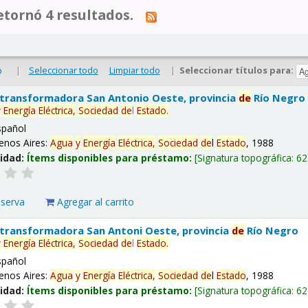
tornó 4 resultados.
|
Seleccionar todo
Limpiar todo
|
Seleccionar títulos para:
o
 transformadora San Antonio Oeste, provincia
de
Río Negro
y
Energía
Eléctrica,
Sociedad
de
l
Estado
.
spañol
enos Aires:
Agua
y
Energía
Eléctrica,
Sociedad
de
l
Estado
, 1988
lidad:
Ítems disponibles para préstamo:
Signatura topográfica:
62
eserva
Agregar al carrito
 transformadora San Antoni Oeste, provincia
de
Río Negro
y
Energía
Eléctrica,
Sociedad
de
l
Estado
.
spañol
enos Aires:
Agua
y
Energía
Eléctrica,
Sociedad
de
l
Estado
, 1988
lidad:
Ítems disponibles para préstamo:
Signatura topográfica:
62