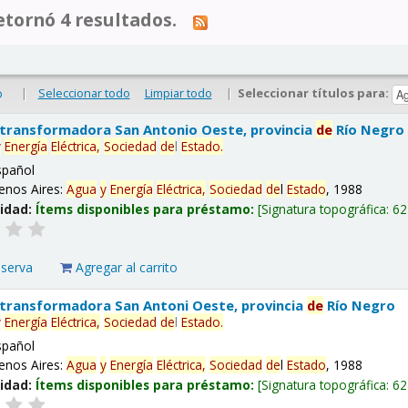
tornó 4 resultados.
|
Seleccionar todo
Limpiar todo
|
Seleccionar títulos para:
o
 transformadora San Antonio Oeste, provincia
de
Río Negro
y
Energía
Eléctrica,
Sociedad
de
l
Estado
.
spañol
enos Aires:
Agua
y
Energía
Eléctrica,
Sociedad
de
l
Estado
, 1988
lidad:
Ítems disponibles para préstamo:
Signatura topográfica:
62
eserva
Agregar al carrito
 transformadora San Antoni Oeste, provincia
de
Río Negro
y
Energía
Eléctrica,
Sociedad
de
l
Estado
.
spañol
enos Aires:
Agua
y
Energía
Eléctrica,
Sociedad
de
l
Estado
, 1988
lidad:
Ítems disponibles para préstamo:
Signatura topográfica:
62