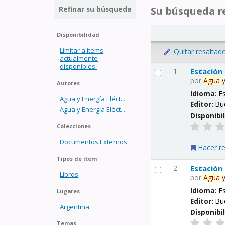
Refinar su búsqueda
Su búsqueda re
Disponibilidad
Limitar a ítems
Quitar resaltad
actualmente
disponibles.
1.
Estación
por
Agua
Autores
Idioma:
E
Agua y Energía Eléct...
Editor:
Bu
Agua y Energía Eléct...
Disponibi
Colecciones
Documentos Externos
Hacer r
Tipos de ítem
2.
Estación
Libros
por
Agua
Idioma:
E
Lugares
Editor:
Bu
Argentina
Disponibi
Temas