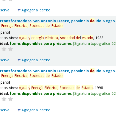
eserva
Agregar al carrito
 transformadora San Antonio Oeste, provincia
de
Río Negro
y
Energía
Eléctrica,
Sociedad
de
l
Estado
.
spañol
enos Aires:
Agua
y
energía
eléctrica,
sociedad
de
l
estado
, 1988
lidad:
Ítems disponibles para préstamo:
Signatura topográfica:
62
eserva
Agregar al carrito
 transformadora San Antonio Oeste, provincia
de
Río Negro
y
Energía
Eléctrica,
Sociedad
de
l
Estado
.
spañol
enos Aires:
Agua
y
Energía
Eléctrica,
Sociedad
de
l
Estado
, 1998
lidad:
Ítems disponibles para préstamo:
Signatura topográfica:
62
eserva
Agregar al carrito