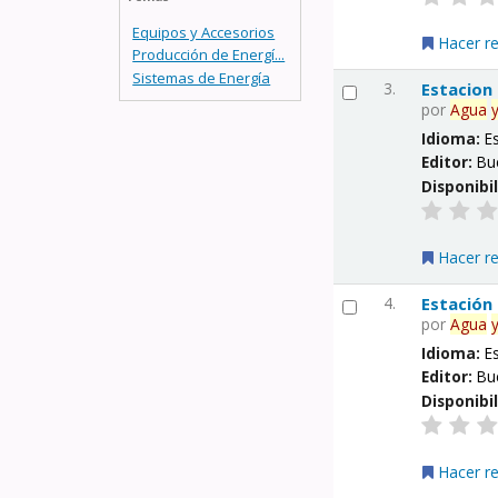
Equipos y Accesorios
Hacer r
Producción de Energí...
Sistemas de Energía
3.
Estacion
por
Agua
Idioma:
E
Editor:
Bu
Disponibi
Hacer r
4.
Estación
por
Agua
Idioma:
E
Editor:
Bu
Disponibi
Hacer r