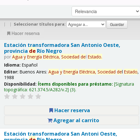
|
|
Seleccionar títulos para:
Hacer reserva
Estación transformadora San Antonio Oeste,
provincia
de
Río Negro
por
Agua
y
Energía
Eléctrica,
Sociedad
de
l
Estado
.
Idioma:
Español
Editor:
Buenos Aires:
Agua
y
Energía
Eléctrica,
Sociedad
de
l
Estado
,
1988
Disponibilidad:
Ítems disponibles para préstamo:
Signatura
topográfica:
621.374.5/A282/v.2
(3).
Hacer reserva
Agregar al carrito
Estación transformadora San Antoni Oeste,
provincia
de
Río Negro