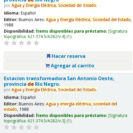
por
Agua
y
Energía
Eléctrica,
Sociedad
de
l
Estado
.
Idioma:
Español
Editor:
Buenos Aires:
Agua
y
Energía
Eléctrica,
Sociedad
de
l
Estado
,
1988
Disponibilidad:
Ítems disponibles para préstamo:
Signatura
topográfica:
621.374.5/A282/v.4
(1).
Hacer reserva
Agregar al carrito
Estacion transformadora San Antonio Oeste,
provincia
de
Río Negro.
por
Agua
y
Energía
Eléctrica,
Sociedad
de
l
Estado
.
Idioma:
Español
Editor:
Buenos Aires:
Agua
y
energía
eléctrica,
sociedad
de
l
estado
, 1988
Disponibilidad:
Ítems disponibles para préstamo:
Signatura
topográfica:
621.374.5/A282/v.3
(1).