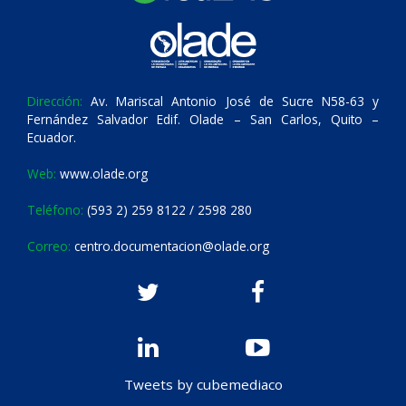
Dirección:
Av. Mariscal Antonio José de Sucre N58-63 y
Fernández Salvador Edif. Olade – San Carlos, Quito –
Ecuador.
Web:
www.olade.org
Teléfono:
(593 2) 259 8122 / 2598 280
Correo:
centro.documentacion@olade.org
Tweets by cubemediaco