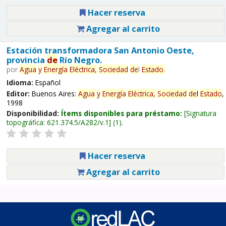
Hacer reserva
Agregar al carrito
Estación transformadora San Antonio Oeste,
provincia
de
Río Negro.
por
Agua
y
Energía
Eléctrica,
Sociedad
de
l
Estado
.
Idioma:
Español
Editor:
Buenos Aires:
Agua
y
Energía
Eléctrica,
Sociedad
de
l
Estado
,
1998
Disponibilidad:
Ítems disponibles para préstamo:
Signatura
topográfica:
621.374.5/A282/v.1
(1).
Hacer reserva
Agregar al carrito