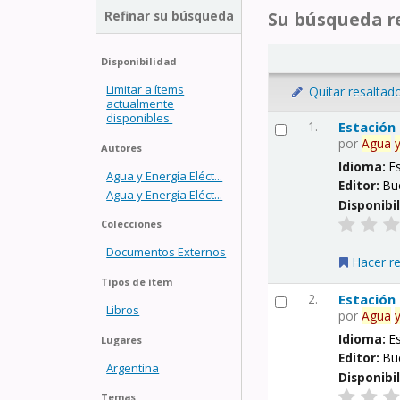
Refinar su búsqueda
Su búsqueda re
Disponibilidad
Limitar a ítems
Quitar resaltad
actualmente
disponibles.
1.
Estación
por
Agua
Autores
Idioma:
E
Agua y Energía Eléct...
Editor:
Bu
Agua y Energía Eléct...
Disponibi
Colecciones
Documentos Externos
Hacer r
Tipos de ítem
2.
Estación
Libros
por
Agua
Idioma:
E
Lugares
Editor:
Bu
Argentina
Disponibi
Temas