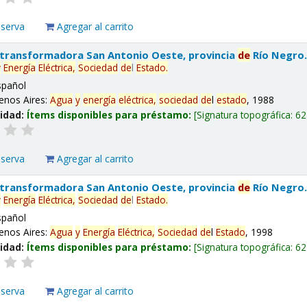
eserva
Agregar al carrito
 transformadora San Antonio Oeste, provincia
de
Río Negro
y
Energía
Eléctrica,
Sociedad
de
l
Estado
.
spañol
enos Aires:
Agua
y
energía
eléctrica,
sociedad
de
l
estado
, 1988
lidad:
Ítems disponibles para préstamo:
Signatura topográfica:
62
eserva
Agregar al carrito
 transformadora San Antonio Oeste, provincia
de
Río Negro
y
Energía
Eléctrica,
Sociedad
de
l
Estado
.
spañol
enos Aires:
Agua
y
Energía
Eléctrica,
Sociedad
de
l
Estado
, 1998
lidad:
Ítems disponibles para préstamo:
Signatura topográfica:
62
eserva
Agregar al carrito