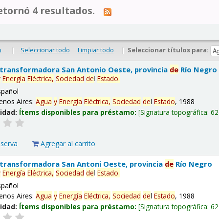
tornó 4 resultados.
|
Seleccionar todo
Limpiar todo
|
Seleccionar títulos para:
o
 transformadora San Antonio Oeste, provincia
de
Río Negro
y
Energía
Eléctrica,
Sociedad
de
l
Estado
.
spañol
enos Aires:
Agua
y
Energía
Eléctrica,
Sociedad
de
l
Estado
, 1988
lidad:
Ítems disponibles para préstamo:
Signatura topográfica:
62
eserva
Agregar al carrito
 transformadora San Antoni Oeste, provincia
de
Río Negro
y
Energía
Eléctrica,
Sociedad
de
l
Estado
.
spañol
enos Aires:
Agua
y
Energía
Eléctrica,
Sociedad
de
l
Estado
, 1988
lidad:
Ítems disponibles para préstamo:
Signatura topográfica:
62