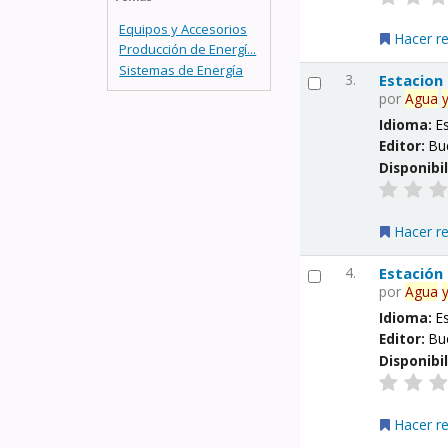
Equipos y Accesorios
Hacer r
Producción de Energí...
Sistemas de Energía
3.
Estacion
por
Agua
Idioma:
E
Editor:
Bu
Disponibi
Hacer r
4.
Estación
por
Agua
Idioma:
E
Editor:
Bu
Disponibi
Hacer r