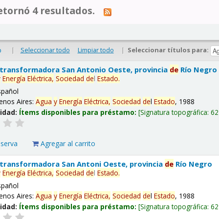
tornó 4 resultados.
|
Seleccionar todo
Limpiar todo
|
Seleccionar títulos para:
o
 transformadora San Antonio Oeste, provincia
de
Río Negro
y
Energía
Eléctrica,
Sociedad
de
l
Estado
.
spañol
enos Aires:
Agua
y
Energía
Eléctrica,
Sociedad
de
l
Estado
, 1988
lidad:
Ítems disponibles para préstamo:
Signatura topográfica:
62
eserva
Agregar al carrito
 transformadora San Antoni Oeste, provincia
de
Río Negro
y
Energía
Eléctrica,
Sociedad
de
l
Estado
.
spañol
enos Aires:
Agua
y
Energía
Eléctrica,
Sociedad
de
l
Estado
, 1988
lidad:
Ítems disponibles para préstamo:
Signatura topográfica:
62