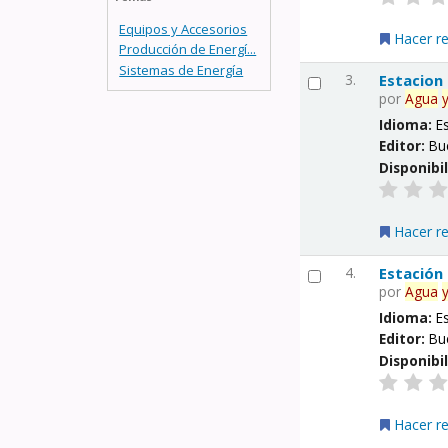
Equipos y Accesorios
Hacer r
Producción de Energí...
Sistemas de Energía
3.
Estacion
por
Agua
Idioma:
E
Editor:
Bu
Disponibi
Hacer r
4.
Estación
por
Agua
Idioma:
E
Editor:
Bu
Disponibi
Hacer r