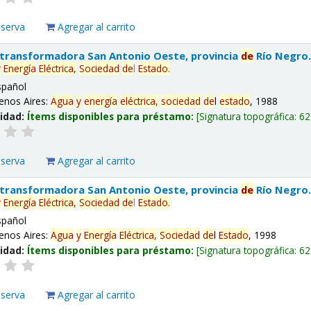
eserva
Agregar al carrito
 transformadora San Antonio Oeste, provincia
de
Río Negro
y
Energía
Eléctrica,
Sociedad
de
l
Estado
.
spañol
enos Aires:
Agua
y
energía
eléctrica,
sociedad
de
l
estado
, 1988
lidad:
Ítems disponibles para préstamo:
Signatura topográfica:
62
eserva
Agregar al carrito
 transformadora San Antonio Oeste, provincia
de
Río Negro
y
Energía
Eléctrica,
Sociedad
de
l
Estado
.
spañol
enos Aires:
Agua
y
Energía
Eléctrica,
Sociedad
de
l
Estado
, 1998
lidad:
Ítems disponibles para préstamo:
Signatura topográfica:
62
eserva
Agregar al carrito