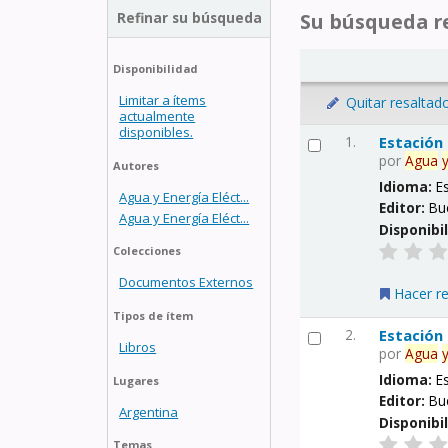
Refinar su búsqueda
Su búsqueda re
Disponibilidad
Limitar a ítems
Quitar resaltad
actualmente
disponibles.
1.
Estación
por
Agua
Autores
Idioma:
E
Agua y Energía Eléct...
Editor:
Bu
Agua y Energía Eléct...
Disponibi
Colecciones
Documentos Externos
Hacer r
Tipos de ítem
2.
Estación
Libros
por
Agua
Idioma:
E
Lugares
Editor:
Bu
Argentina
Disponibi
Temas