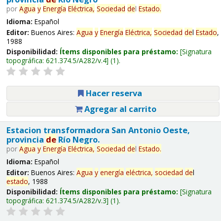
por
Agua
y
Energía
Eléctrica,
Sociedad
de
l
Estado
.
Idioma:
Español
Editor:
Buenos Aires:
Agua
y
Energía
Eléctrica,
Sociedad
de
l
Estado
,
1988
Disponibilidad:
Ítems disponibles para préstamo:
Signatura
topográfica:
621.374.5/A282/v.4
(1).
Hacer reserva
Agregar al carrito
Estacion transformadora San Antonio Oeste,
provincia
de
Río Negro.
por
Agua
y
Energía
Eléctrica,
Sociedad
de
l
Estado
.
Idioma:
Español
Editor:
Buenos Aires:
Agua
y
energía
eléctrica,
sociedad
de
l
estado
, 1988
Disponibilidad:
Ítems disponibles para préstamo:
Signatura
topográfica:
621.374.5/A282/v.3
(1).