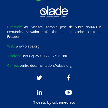
Dirección:
Av. Mariscal Antonio José de Sucre N58-63 y
Fernández Salvador Edif. Olade – San Carlos, Quito –
Ecuador.
Web:
www.olade.org
Teléfono:
(593 2) 259 8122 / 2598 280
Correo:
centro.documentacion@olade.org
Tweets by cubemediaco