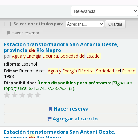
|
|
Seleccionar títulos para:
Hacer reserva
Estación transformadora San Antonio Oeste,
provincia
de
Río Negro
por
Agua
y
Energía
Eléctrica,
Sociedad
de
l
Estado
.
Idioma:
Español
Editor:
Buenos Aires:
Agua
y
Energía
Eléctrica,
Sociedad
de
l
Estado
,
1988
Disponibilidad:
Ítems disponibles para préstamo:
Signatura
topográfica:
621.374.5/A282/v.2
(3).
Hacer reserva
Agregar al carrito
Estación transformadora San Antoni Oeste,
provincia
de
Río Negro