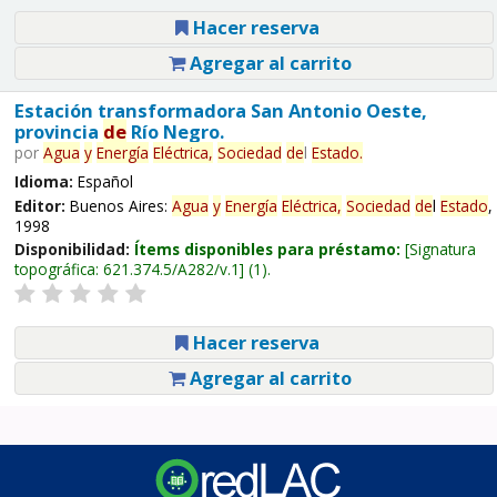
Hacer reserva
Agregar al carrito
Estación transformadora San Antonio Oeste,
provincia
de
Río Negro.
por
Agua
y
Energía
Eléctrica,
Sociedad
de
l
Estado
.
Idioma:
Español
Editor:
Buenos Aires:
Agua
y
Energía
Eléctrica,
Sociedad
de
l
Estado
,
1998
Disponibilidad:
Ítems disponibles para préstamo:
Signatura
topográfica:
621.374.5/A282/v.1
(1).
Hacer reserva
Agregar al carrito