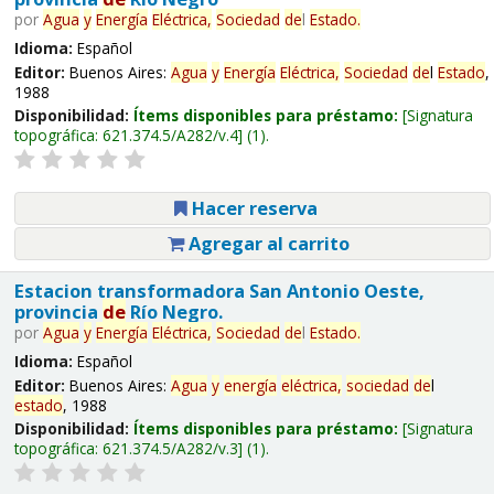
por
Agua
y
Energía
Eléctrica,
Sociedad
de
l
Estado
.
Idioma:
Español
Editor:
Buenos Aires:
Agua
y
Energía
Eléctrica,
Sociedad
de
l
Estado
,
1988
Disponibilidad:
Ítems disponibles para préstamo:
Signatura
topográfica:
621.374.5/A282/v.4
(1).
Hacer reserva
Agregar al carrito
Estacion transformadora San Antonio Oeste,
provincia
de
Río Negro.
por
Agua
y
Energía
Eléctrica,
Sociedad
de
l
Estado
.
Idioma:
Español
Editor:
Buenos Aires:
Agua
y
energía
eléctrica,
sociedad
de
l
estado
, 1988
Disponibilidad:
Ítems disponibles para préstamo:
Signatura
topográfica:
621.374.5/A282/v.3
(1).