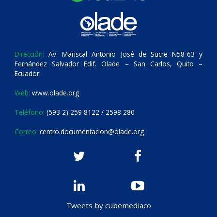
Dirección:
Av. Mariscal Antonio José de Sucre N58-63 y
Fernández Salvador Edif. Olade – San Carlos, Quito –
Ecuador.
Web:
www.olade.org
Teléfono:
(593 2) 259 8122 / 2598 280
Correo:
centro.documentacion@olade.org
Tweets by cubemediaco