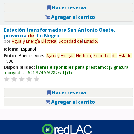
Hacer reserva
Agregar al carrito
Estación transformadora San Antonio Oeste,
provincia
de
Río Negro.
por
Agua
y
Energía
Eléctrica,
Sociedad
de
l
Estado
.
Idioma:
Español
Editor:
Buenos Aires:
Agua
y
Energía
Eléctrica,
Sociedad
de
l
Estado
,
1998
Disponibilidad:
Ítems disponibles para préstamo:
Signatura
topográfica:
621.374.5/A282/v.1
(1).
Hacer reserva
Agregar al carrito