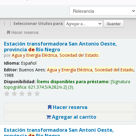
|
|
Seleccionar títulos para:
Hacer reserva
Estación transformadora San Antonio Oeste,
provincia
de
Río Negro
por
Agua
y
Energía
Eléctrica,
Sociedad
de
l
Estado
.
Idioma:
Español
Editor:
Buenos Aires:
Agua
y
Energía
Eléctrica,
Sociedad
de
l
Estado
,
1988
Disponibilidad:
Ítems disponibles para préstamo:
Signatura
topográfica:
621.374.5/A282/v.2
(3).
Hacer reserva
Agregar al carrito
Estación transformadora San Antoni Oeste,
provincia
de
Río Negro