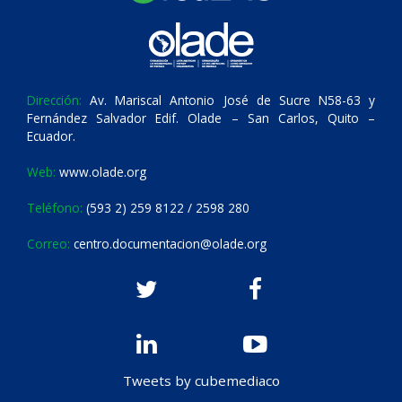
Dirección:
Av. Mariscal Antonio José de Sucre N58-63 y
Fernández Salvador Edif. Olade – San Carlos, Quito –
Ecuador.
Web:
www.olade.org
Teléfono:
(593 2) 259 8122 / 2598 280
Correo:
centro.documentacion@olade.org
Tweets by cubemediaco