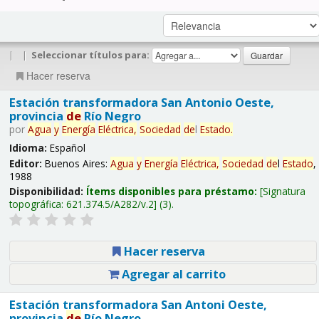
|
|
Seleccionar títulos para:
Hacer reserva
Estación transformadora San Antonio Oeste,
provincia
de
Río Negro
por
Agua
y
Energía
Eléctrica,
Sociedad
de
l
Estado
.
Idioma:
Español
Editor:
Buenos Aires:
Agua
y
Energía
Eléctrica,
Sociedad
de
l
Estado
,
1988
Disponibilidad:
Ítems disponibles para préstamo:
Signatura
topográfica:
621.374.5/A282/v.2
(3).
Hacer reserva
Agregar al carrito
Estación transformadora San Antoni Oeste,
provincia
de
Río Negro