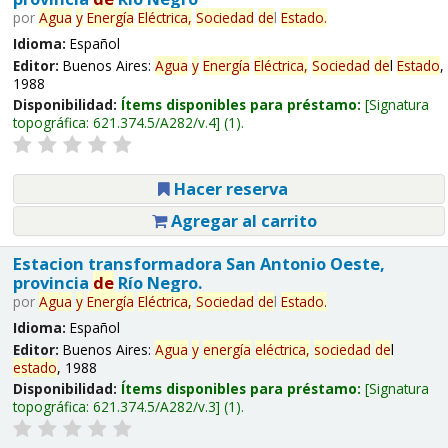
por
Agua
y
Energía
Eléctrica,
Sociedad
de
l
Estado
.
Idioma:
Español
Editor:
Buenos Aires:
Agua
y
Energía
Eléctrica,
Sociedad
de
l
Estado
,
1988
Disponibilidad:
Ítems disponibles para préstamo:
Signatura
topográfica:
621.374.5/A282/v.4
(1).
Hacer reserva
Agregar al carrito
Estacion transformadora San Antonio Oeste,
provincia
de
Río Negro.
por
Agua
y
Energía
Eléctrica,
Sociedad
de
l
Estado
.
Idioma:
Español
Editor:
Buenos Aires:
Agua
y
energía
eléctrica,
sociedad
de
l
estado
, 1988
Disponibilidad:
Ítems disponibles para préstamo:
Signatura
topográfica:
621.374.5/A282/v.3
(1).