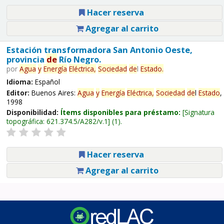
Hacer reserva
Agregar al carrito
Estación transformadora San Antonio Oeste,
provincia
de
Río Negro.
por
Agua
y
Energía
Eléctrica,
Sociedad
de
l
Estado
.
Idioma:
Español
Editor:
Buenos Aires:
Agua
y
Energía
Eléctrica,
Sociedad
de
l
Estado
,
1998
Disponibilidad:
Ítems disponibles para préstamo:
Signatura
topográfica:
621.374.5/A282/v.1
(1).
Hacer reserva
Agregar al carrito