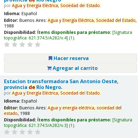
por
Agua
y
Energía
Eléctrica,
Sociedad
de
l
Estado
.
Idioma:
Español
Editor:
Buenos Aires:
Agua
y
Energía
Eléctrica,
Sociedad
de
l
Estado
,
1988
Disponibilidad:
Ítems disponibles para préstamo:
Signatura
topográfica:
621.374.5/A282/v.4
(1).
Hacer reserva
Agregar al carrito
Estacion transformadora San Antonio Oeste,
provincia
de
Río Negro.
por
Agua
y
Energía
Eléctrica,
Sociedad
de
l
Estado
.
Idioma:
Español
Editor:
Buenos Aires:
Agua
y
energía
eléctrica,
sociedad
de
l
estado
, 1988
Disponibilidad:
Ítems disponibles para préstamo:
Signatura
topográfica:
621.374.5/A282/v.3
(1).