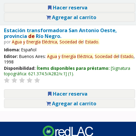
Hacer reserva
Agregar al carrito
Estación transformadora San Antonio Oeste,
provincia
de
Río Negro.
por
Agua
y
Energía
Eléctrica,
Sociedad
de
l
Estado
.
Idioma:
Español
Editor:
Buenos Aires:
Agua
y
Energía
Eléctrica,
Sociedad
de
l
Estado
,
1998
Disponibilidad:
Ítems disponibles para préstamo:
Signatura
topográfica:
621.374.5/A282/v.1
(1).
Hacer reserva
Agregar al carrito