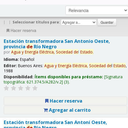
|
|
Seleccionar títulos para:
Hacer reserva
Estación transformadora San Antonio Oeste,
provincia
de
Río Negro
por
Agua
y
Energía
Eléctrica,
Sociedad
de
l
Estado
.
Idioma:
Español
Editor:
Buenos Aires:
Agua
y
Energía
Eléctrica,
Sociedad
de
l
Estado
,
1988
Disponibilidad:
Ítems disponibles para préstamo:
Signatura
topográfica:
621.374.5/A282/v.2
(3).
Hacer reserva
Agregar al carrito
Estación transformadora San Antoni Oeste,
provincia
de
Río Negro