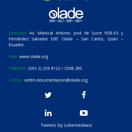
Dirección:
Av. Mariscal Antonio José de Sucre N58-63 y
Fernández Salvador Edif. Olade – San Carlos, Quito –
Ecuador.
Web:
www.olade.org
Teléfono:
(593 2) 259 8122 / 2598 280
Correo:
centro.documentacion@olade.org
Tweets by cubemediaco