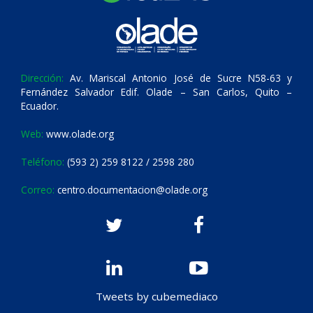
Dirección:
Av. Mariscal Antonio José de Sucre N58-63 y
Fernández Salvador Edif. Olade – San Carlos, Quito –
Ecuador.
Web:
www.olade.org
Teléfono:
(593 2) 259 8122 / 2598 280
Correo:
centro.documentacion@olade.org
Tweets by cubemediaco