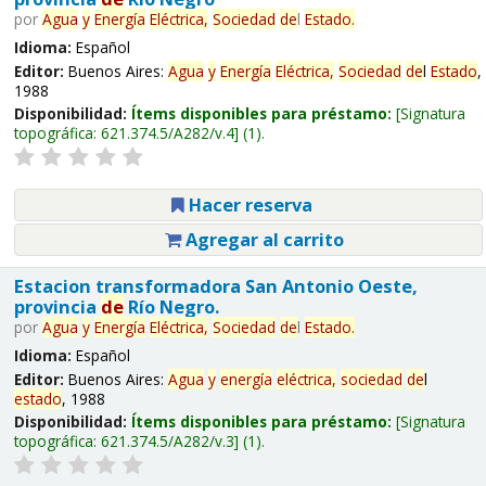
por
Agua
y
Energía
Eléctrica,
Sociedad
de
l
Estado
.
Idioma:
Español
Editor:
Buenos Aires:
Agua
y
Energía
Eléctrica,
Sociedad
de
l
Estado
,
1988
Disponibilidad:
Ítems disponibles para préstamo:
Signatura
topográfica:
621.374.5/A282/v.4
(1).
Hacer reserva
Agregar al carrito
Estacion transformadora San Antonio Oeste,
provincia
de
Río Negro.
por
Agua
y
Energía
Eléctrica,
Sociedad
de
l
Estado
.
Idioma:
Español
Editor:
Buenos Aires:
Agua
y
energía
eléctrica,
sociedad
de
l
estado
, 1988
Disponibilidad:
Ítems disponibles para préstamo:
Signatura
topográfica:
621.374.5/A282/v.3
(1).