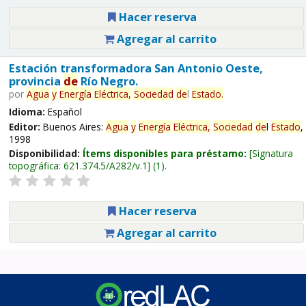
Hacer reserva
Agregar al carrito
Estación transformadora San Antonio Oeste,
provincia
de
Río Negro.
por
Agua
y
Energía
Eléctrica,
Sociedad
de
l
Estado
.
Idioma:
Español
Editor:
Buenos Aires:
Agua
y
Energía
Eléctrica,
Sociedad
de
l
Estado
,
1998
Disponibilidad:
Ítems disponibles para préstamo:
Signatura
topográfica:
621.374.5/A282/v.1
(1).
Hacer reserva
Agregar al carrito