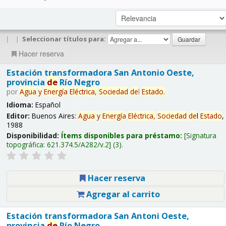
|
|
Seleccionar títulos para:
Hacer reserva
Estación transformadora San Antonio Oeste,
provincia
de
Río Negro
por
Agua
y
Energía
Eléctrica,
Sociedad
de
l
Estado
.
Idioma:
Español
Editor:
Buenos Aires:
Agua
y
Energía
Eléctrica,
Sociedad
de
l
Estado
,
1988
Disponibilidad:
Ítems disponibles para préstamo:
Signatura
topográfica:
621.374.5/A282/v.2
(3).
Hacer reserva
Agregar al carrito
Estación transformadora San Antoni Oeste,
provincia
de
Río Negro