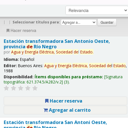
|
|
Seleccionar títulos para:
Hacer reserva
Estación transformadora San Antonio Oeste,
provincia
de
Río Negro
por
Agua
y
Energía
Eléctrica,
Sociedad
de
l
Estado
.
Idioma:
Español
Editor:
Buenos Aires:
Agua
y
Energía
Eléctrica,
Sociedad
de
l
Estado
,
1988
Disponibilidad:
Ítems disponibles para préstamo:
Signatura
topográfica:
621.374.5/A282/v.2
(3).
Hacer reserva
Agregar al carrito
Estación transformadora San Antoni Oeste,
provincia
de
Río Negro