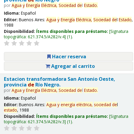
por
Agua
y
Energía
Eléctrica,
Sociedad
de
l
Estado
.
Idioma:
Español
Editor:
Buenos Aires:
Agua
y
Energía
Eléctrica,
Sociedad
de
l
Estado
,
1988
Disponibilidad:
Ítems disponibles para préstamo:
Signatura
topográfica:
621.374.5/A282/v.4
(1).
Hacer reserva
Agregar al carrito
Estacion transformadora San Antonio Oeste,
provincia
de
Río Negro.
por
Agua
y
Energía
Eléctrica,
Sociedad
de
l
Estado
.
Idioma:
Español
Editor:
Buenos Aires:
Agua
y
energía
eléctrica,
sociedad
de
l
estado
, 1988
Disponibilidad:
Ítems disponibles para préstamo:
Signatura
topográfica:
621.374.5/A282/v.3
(1).