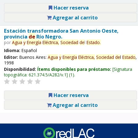
Hacer reserva
Agregar al carrito
Estación transformadora San Antonio Oeste,
provincia
de
Río Negro.
por
Agua
y
Energía
Eléctrica,
Sociedad
de
l
Estado
.
Idioma:
Español
Editor:
Buenos Aires:
Agua
y
Energía
Eléctrica,
Sociedad
de
l
Estado
,
1998
Disponibilidad:
Ítems disponibles para préstamo:
Signatura
topográfica:
621.374.5/A282/v.1
(1).
Hacer reserva
Agregar al carrito