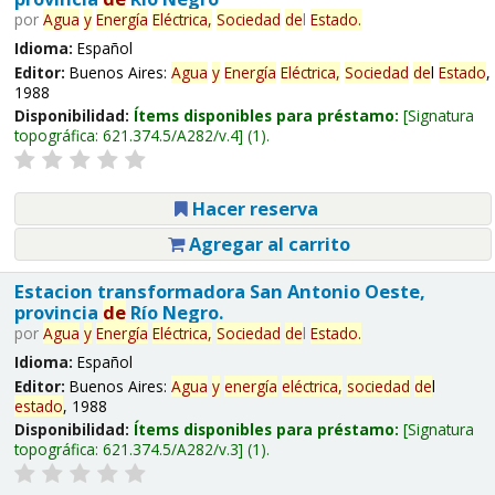
por
Agua
y
Energía
Eléctrica,
Sociedad
de
l
Estado
.
Idioma:
Español
Editor:
Buenos Aires:
Agua
y
Energía
Eléctrica,
Sociedad
de
l
Estado
,
1988
Disponibilidad:
Ítems disponibles para préstamo:
Signatura
topográfica:
621.374.5/A282/v.4
(1).
Hacer reserva
Agregar al carrito
Estacion transformadora San Antonio Oeste,
provincia
de
Río Negro.
por
Agua
y
Energía
Eléctrica,
Sociedad
de
l
Estado
.
Idioma:
Español
Editor:
Buenos Aires:
Agua
y
energía
eléctrica,
sociedad
de
l
estado
, 1988
Disponibilidad:
Ítems disponibles para préstamo:
Signatura
topográfica:
621.374.5/A282/v.3
(1).