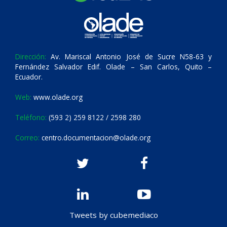
Dirección:
Av. Mariscal Antonio José de Sucre N58-63 y
Fernández Salvador Edif. Olade – San Carlos, Quito –
Ecuador.
Web:
www.olade.org
Teléfono:
(593 2) 259 8122 / 2598 280
Correo:
centro.documentacion@olade.org
Tweets by cubemediaco