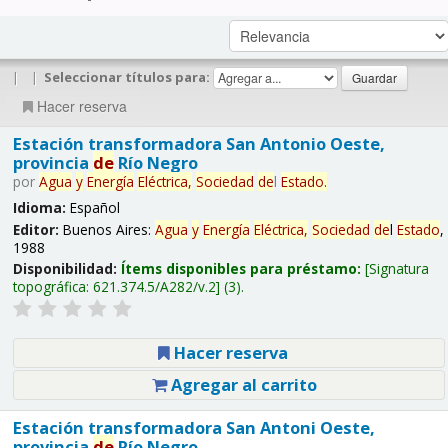
|
|
Seleccionar títulos para:
Hacer reserva
Estación transformadora San Antonio Oeste,
provincia
de
Río Negro
por
Agua
y
Energía
Eléctrica,
Sociedad
de
l
Estado
.
Idioma:
Español
Editor:
Buenos Aires:
Agua
y
Energía
Eléctrica,
Sociedad
de
l
Estado
,
1988
Disponibilidad:
Ítems disponibles para préstamo:
Signatura
topográfica:
621.374.5/A282/v.2
(3).
Hacer reserva
Agregar al carrito
Estación transformadora San Antoni Oeste,
provincia
de
Río Negro