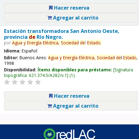
Hacer reserva
Agregar al carrito
Estación transformadora San Antonio Oeste,
provincia
de
Río Negro.
por
Agua
y
Energía
Eléctrica,
Sociedad
de
l
Estado
.
Idioma:
Español
Editor:
Buenos Aires:
Agua
y
Energía
Eléctrica,
Sociedad
de
l
Estado
,
1998
Disponibilidad:
Ítems disponibles para préstamo:
Signatura
topográfica:
621.374.5/A282/v.1
(1).
Hacer reserva
Agregar al carrito