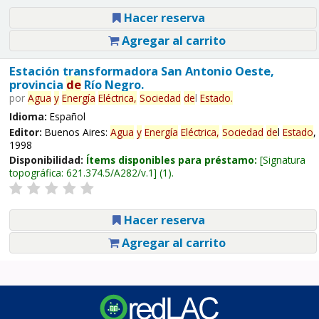
Hacer reserva
Agregar al carrito
Estación transformadora San Antonio Oeste,
provincia
de
Río Negro.
por
Agua
y
Energía
Eléctrica,
Sociedad
de
l
Estado
.
Idioma:
Español
Editor:
Buenos Aires:
Agua
y
Energía
Eléctrica,
Sociedad
de
l
Estado
,
1998
Disponibilidad:
Ítems disponibles para préstamo:
Signatura
topográfica:
621.374.5/A282/v.1
(1).
Hacer reserva
Agregar al carrito