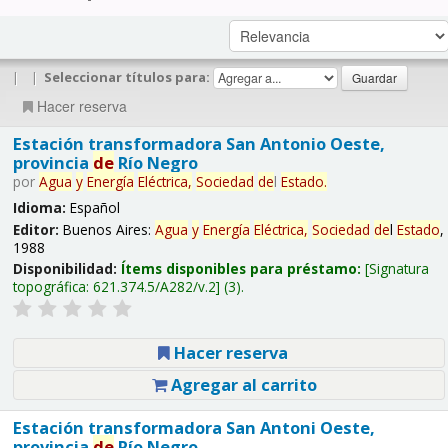
|
|
Seleccionar títulos para:
Hacer reserva
Estación transformadora San Antonio Oeste,
provincia
de
Río Negro
por
Agua
y
Energía
Eléctrica,
Sociedad
de
l
Estado
.
Idioma:
Español
Editor:
Buenos Aires:
Agua
y
Energía
Eléctrica,
Sociedad
de
l
Estado
,
1988
Disponibilidad:
Ítems disponibles para préstamo:
Signatura
topográfica:
621.374.5/A282/v.2
(3).
Hacer reserva
Agregar al carrito
Estación transformadora San Antoni Oeste,
provincia
de
Río Negro