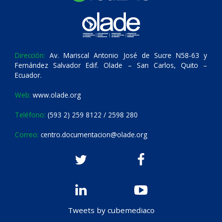
Dirección:
Av. Mariscal Antonio José de Sucre N58-63 y
Fernández Salvador Edif. Olade – San Carlos, Quito –
Ecuador.
Web:
www.olade.org
Teléfono:
(593 2) 259 8122 / 2598 280
Correo:
centro.documentacion@olade.org
Tweets by cubemediaco