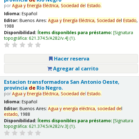
por
Agua
y
Energía
Eléctrica,
Sociedad
de
l
Estado
.
Idioma:
Español
Editor:
Buenos Aires:
Agua
y
Energía
Eléctrica,
Sociedad
de
l
Estado
,
1988
Disponibilidad:
Ítems disponibles para préstamo:
Signatura
topográfica:
621.374.5/A282/v.4
(1).
Hacer reserva
Agregar al carrito
Estacion transformadora San Antonio Oeste,
provincia
de
Río Negro.
por
Agua
y
Energía
Eléctrica,
Sociedad
de
l
Estado
.
Idioma:
Español
Editor:
Buenos Aires:
Agua
y
energía
eléctrica,
sociedad
de
l
estado
, 1988
Disponibilidad:
Ítems disponibles para préstamo:
Signatura
topográfica:
621.374.5/A282/v.3
(1).