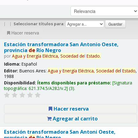
|
|
Seleccionar títulos para:
Hacer reserva
Estación transformadora San Antonio Oeste,
provincia
de
Río Negro
por
Agua
y
Energía
Eléctrica,
Sociedad
de
l
Estado
.
Idioma:
Español
Editor:
Buenos Aires:
Agua
y
Energía
Eléctrica,
Sociedad
de
l
Estado
,
1988
Disponibilidad:
Ítems disponibles para préstamo:
Signatura
topográfica:
621.374.5/A282/v.2
(3).
Hacer reserva
Agregar al carrito
Estación transformadora San Antoni Oeste,
provincia
de
Río Negro