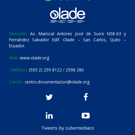
Dirección:
Av. Mariscal Antonio José de Sucre N58-63 y
Fernández Salvador Edif. Olade – San Carlos, Quito –
Ecuador.
Web:
www.olade.org
Teléfono:
(593 2) 259 8122 / 2598 280
Correo:
centro.documentacion@olade.org
Tweets by cubemediaco