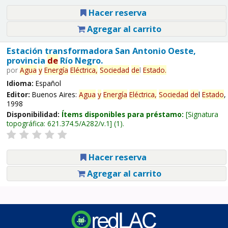
Hacer reserva
Agregar al carrito
Estación transformadora San Antonio Oeste,
provincia
de
Río Negro.
por
Agua
y
Energía
Eléctrica,
Sociedad
de
l
Estado
.
Idioma:
Español
Editor:
Buenos Aires:
Agua
y
Energía
Eléctrica,
Sociedad
de
l
Estado
,
1998
Disponibilidad:
Ítems disponibles para préstamo:
Signatura
topográfica:
621.374.5/A282/v.1
(1).
Hacer reserva
Agregar al carrito