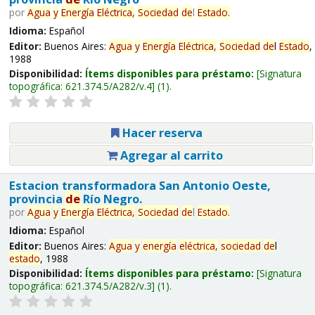
por
Agua
y
Energía
Eléctrica,
Sociedad
de
l
Estado
.
Idioma:
Español
Editor:
Buenos Aires:
Agua
y
Energía
Eléctrica,
Sociedad
de
l
Estado
,
1988
Disponibilidad:
Ítems disponibles para préstamo:
Signatura
topográfica:
621.374.5/A282/v.4
(1).
Hacer reserva
Agregar al carrito
Estacion transformadora San Antonio Oeste,
provincia
de
Río Negro.
por
Agua
y
Energía
Eléctrica,
Sociedad
de
l
Estado
.
Idioma:
Español
Editor:
Buenos Aires:
Agua
y
energía
eléctrica,
sociedad
de
l
estado
, 1988
Disponibilidad:
Ítems disponibles para préstamo:
Signatura
topográfica:
621.374.5/A282/v.3
(1).