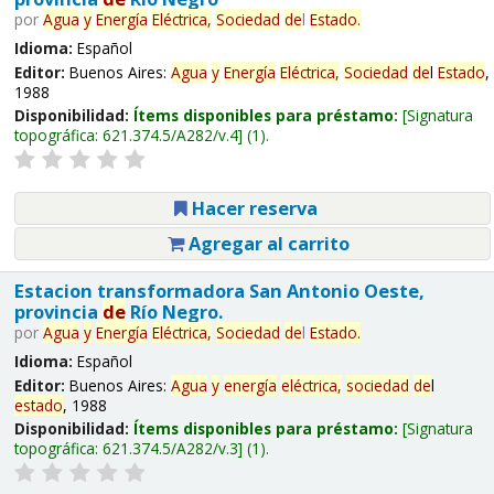
por
Agua
y
Energía
Eléctrica,
Sociedad
de
l
Estado
.
Idioma:
Español
Editor:
Buenos Aires:
Agua
y
Energía
Eléctrica,
Sociedad
de
l
Estado
,
1988
Disponibilidad:
Ítems disponibles para préstamo:
Signatura
topográfica:
621.374.5/A282/v.4
(1).
Hacer reserva
Agregar al carrito
Estacion transformadora San Antonio Oeste,
provincia
de
Río Negro.
por
Agua
y
Energía
Eléctrica,
Sociedad
de
l
Estado
.
Idioma:
Español
Editor:
Buenos Aires:
Agua
y
energía
eléctrica,
sociedad
de
l
estado
, 1988
Disponibilidad:
Ítems disponibles para préstamo:
Signatura
topográfica:
621.374.5/A282/v.3
(1).