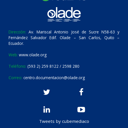
Dirección:
Av. Mariscal Antonio José de Sucre N58-63 y
Fernández Salvador Edif. Olade – San Carlos, Quito –
Ecuador.
Web:
www.olade.org
Teléfono:
(593 2) 259 8122 / 2598 280
Correo:
centro.documentacion@olade.org
Tweets by cubemediaco