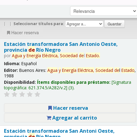
|
|
Seleccionar títulos para:
Hacer reserva
Estación transformadora San Antonio Oeste,
provincia
de
Río Negro
por
Agua
y
Energía
Eléctrica,
Sociedad
de
l
Estado
.
Idioma:
Español
Editor:
Buenos Aires:
Agua
y
Energía
Eléctrica,
Sociedad
de
l
Estado
,
1988
Disponibilidad:
Ítems disponibles para préstamo:
Signatura
topográfica:
621.374.5/A282/v.2
(3).
Hacer reserva
Agregar al carrito
Estación transformadora San Antoni Oeste,
provincia
de
Río Negro