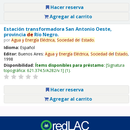
Hacer reserva
Agregar al carrito
Estación transformadora San Antonio Oeste,
provincia
de
Río Negro.
por
Agua
y
Energía
Eléctrica,
Sociedad
de
l
Estado
.
Idioma:
Español
Editor:
Buenos Aires:
Agua
y
Energía
Eléctrica,
Sociedad
de
l
Estado
,
1998
Disponibilidad:
Ítems disponibles para préstamo:
Signatura
topográfica:
621.374.5/A282/v.1
(1).
Hacer reserva
Agregar al carrito