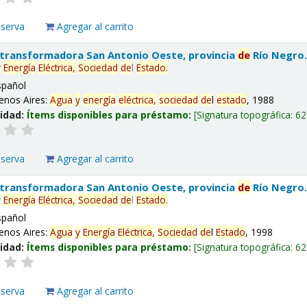
eserva
Agregar al carrito
 transformadora San Antonio Oeste, provincia
de
Río Negro
y
Energía
Eléctrica,
Sociedad
de
l
Estado
.
spañol
enos Aires:
Agua
y
energía
eléctrica,
sociedad
de
l
estado
, 1988
lidad:
Ítems disponibles para préstamo:
Signatura topográfica:
62
eserva
Agregar al carrito
 transformadora San Antonio Oeste, provincia
de
Río Negro
y
Energía
Eléctrica,
Sociedad
de
l
Estado
.
spañol
enos Aires:
Agua
y
Energía
Eléctrica,
Sociedad
de
l
Estado
, 1998
lidad:
Ítems disponibles para préstamo:
Signatura topográfica:
62
eserva
Agregar al carrito