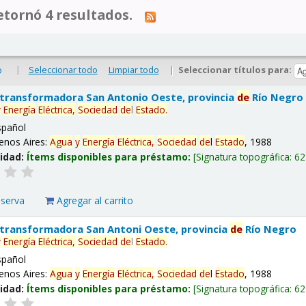
tornó 4 resultados.
|
Seleccionar todo
Limpiar todo
|
Seleccionar títulos para:
o
 transformadora San Antonio Oeste, provincia
de
Río Negro
y
Energía
Eléctrica,
Sociedad
de
l
Estado
.
spañol
enos Aires:
Agua
y
Energía
Eléctrica,
Sociedad
de
l
Estado
, 1988
lidad:
Ítems disponibles para préstamo:
Signatura topográfica:
62
eserva
Agregar al carrito
 transformadora San Antoni Oeste, provincia
de
Río Negro
y
Energía
Eléctrica,
Sociedad
de
l
Estado
.
spañol
enos Aires:
Agua
y
Energía
Eléctrica,
Sociedad
de
l
Estado
, 1988
lidad:
Ítems disponibles para préstamo:
Signatura topográfica:
62