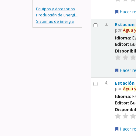
Equipos y Accesorios
Hacer r
Producción de Energí...
Sistemas de Energía
3.
Estacion
por
Agua
Idioma:
E
Editor:
Bu
Disponibi
Hacer r
4.
Estación
por
Agua
Idioma:
E
Editor:
Bu
Disponibi
Hacer r