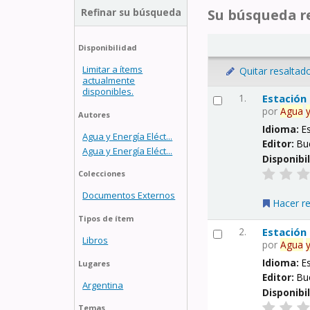
Refinar su búsqueda
Su búsqueda re
Disponibilidad
Limitar a ítems
Quitar resaltad
actualmente
disponibles.
1.
Estación
por
Agua
Autores
Idioma:
E
Agua y Energía Eléct...
Editor:
Bu
Agua y Energía Eléct...
Disponibi
Colecciones
Documentos Externos
Hacer r
Tipos de ítem
2.
Estación
Libros
por
Agua
Idioma:
E
Lugares
Editor:
Bu
Argentina
Disponibi
Temas