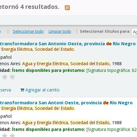
tornó 4 resultados.
|
Seleccionar todo
Limpiar todo
|
Seleccionar títulos para:
o
 transformadora San Antonio Oeste, provincia
de
Río Negro
y
Energía
Eléctrica,
Sociedad
de
l
Estado
.
spañol
enos Aires:
Agua
y
Energía
Eléctrica,
Sociedad
de
l
Estado
, 1988
lidad:
Ítems disponibles para préstamo:
Signatura topográfica:
62
eserva
Agregar al carrito
 transformadora San Antoni Oeste, provincia
de
Río Negro
y
Energía
Eléctrica,
Sociedad
de
l
Estado
.
spañol
enos Aires:
Agua
y
Energía
Eléctrica,
Sociedad
de
l
Estado
, 1988
lidad:
Ítems disponibles para préstamo:
Signatura topográfica:
62