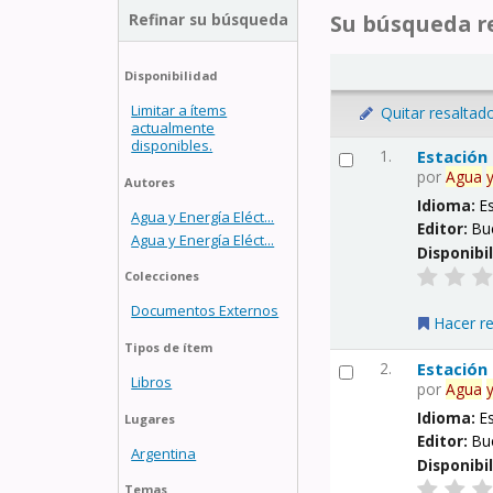
Refinar su búsqueda
Su búsqueda re
Disponibilidad
Limitar a ítems
Quitar resaltad
actualmente
disponibles.
1.
Estación
por
Agua
Autores
Idioma:
E
Agua y Energía Eléct...
Editor:
Bu
Agua y Energía Eléct...
Disponibi
Colecciones
Documentos Externos
Hacer r
Tipos de ítem
2.
Estación
Libros
por
Agua
Idioma:
E
Lugares
Editor:
Bu
Argentina
Disponibi
Temas