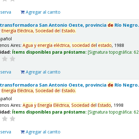
eserva
Agregar al carrito
 transformadora San Antonio Oeste, provincia
de
Río Negro
y
Energía
Eléctrica,
Sociedad
de
l
Estado
.
spañol
enos Aires:
Agua
y
energía
eléctrica,
sociedad
de
l
estado
, 1988
lidad:
Ítems disponibles para préstamo:
Signatura topográfica:
62
eserva
Agregar al carrito
 transformadora San Antonio Oeste, provincia
de
Río Negro
y
Energía
Eléctrica,
Sociedad
de
l
Estado
.
spañol
enos Aires:
Agua
y
Energía
Eléctrica,
Sociedad
de
l
Estado
, 1998
lidad:
Ítems disponibles para préstamo:
Signatura topográfica:
62
eserva
Agregar al carrito