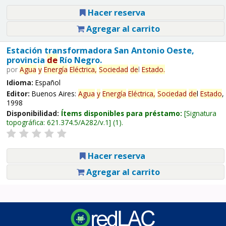
Hacer reserva
Agregar al carrito
Estación transformadora San Antonio Oeste,
provincia
de
Río Negro.
por
Agua
y
Energía
Eléctrica,
Sociedad
de
l
Estado
.
Idioma:
Español
Editor:
Buenos Aires:
Agua
y
Energía
Eléctrica,
Sociedad
de
l
Estado
,
1998
Disponibilidad:
Ítems disponibles para préstamo:
Signatura
topográfica:
621.374.5/A282/v.1
(1).
Hacer reserva
Agregar al carrito