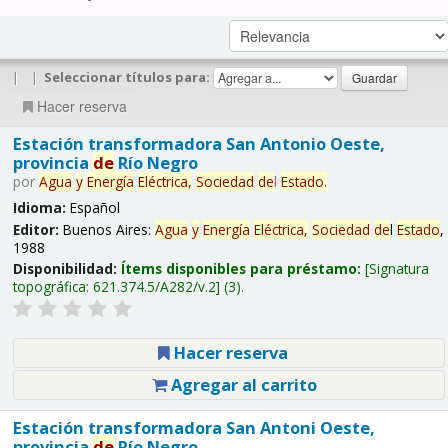
|
|
Seleccionar títulos para:
Hacer reserva
Estación transformadora San Antonio Oeste,
provincia
de
Río Negro
por
Agua
y
Energía
Eléctrica,
Sociedad
de
l
Estado
.
Idioma:
Español
Editor:
Buenos Aires:
Agua
y
Energía
Eléctrica,
Sociedad
de
l
Estado
,
1988
Disponibilidad:
Ítems disponibles para préstamo:
Signatura
topográfica:
621.374.5/A282/v.2
(3).
Hacer reserva
Agregar al carrito
Estación transformadora San Antoni Oeste,
provincia
de
Río Negro