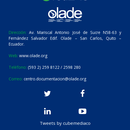
Dirección:
Av. Mariscal Antonio José de Sucre N58-63 y
Fernández Salvador Edif. Olade – San Carlos, Quito –
Ecuador.
Web:
www.olade.org
Teléfono:
(593 2) 259 8122 / 2598 280
Correo:
centro.documentacion@olade.org
Tweets by cubemediaco