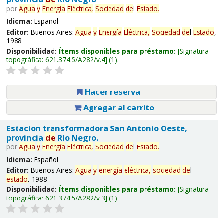
por
Agua
y
Energía
Eléctrica,
Sociedad
de
l
Estado
.
Idioma:
Español
Editor:
Buenos Aires:
Agua
y
Energía
Eléctrica,
Sociedad
de
l
Estado
,
1988
Disponibilidad:
Ítems disponibles para préstamo:
Signatura
topográfica:
621.374.5/A282/v.4
(1).
Hacer reserva
Agregar al carrito
Estacion transformadora San Antonio Oeste,
provincia
de
Río Negro.
por
Agua
y
Energía
Eléctrica,
Sociedad
de
l
Estado
.
Idioma:
Español
Editor:
Buenos Aires:
Agua
y
energía
eléctrica,
sociedad
de
l
estado
, 1988
Disponibilidad:
Ítems disponibles para préstamo:
Signatura
topográfica:
621.374.5/A282/v.3
(1).