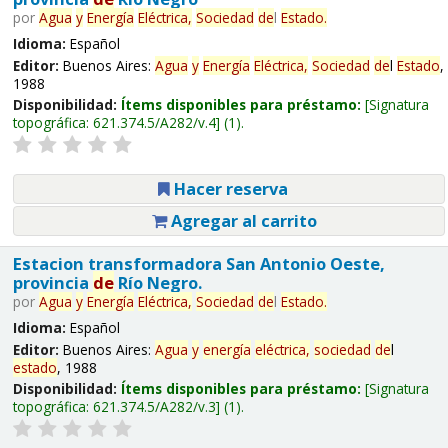
por
Agua
y
Energía
Eléctrica,
Sociedad
de
l
Estado
.
Idioma:
Español
Editor:
Buenos Aires:
Agua
y
Energía
Eléctrica,
Sociedad
de
l
Estado
,
1988
Disponibilidad:
Ítems disponibles para préstamo:
Signatura
topográfica:
621.374.5/A282/v.4
(1).
Hacer reserva
Agregar al carrito
Estacion transformadora San Antonio Oeste,
provincia
de
Río Negro.
por
Agua
y
Energía
Eléctrica,
Sociedad
de
l
Estado
.
Idioma:
Español
Editor:
Buenos Aires:
Agua
y
energía
eléctrica,
sociedad
de
l
estado
, 1988
Disponibilidad:
Ítems disponibles para préstamo:
Signatura
topográfica:
621.374.5/A282/v.3
(1).