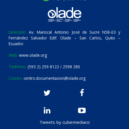
Dirección:
Av. Mariscal Antonio José de Sucre N58-63 y
Fernández Salvador Edif. Olade – San Carlos, Quito –
Ecuador.
Web:
www.olade.org
Teléfono:
(593 2) 259 8122 / 2598 280
Correo:
centro.documentacion@olade.org
Tweets by cubemediaco