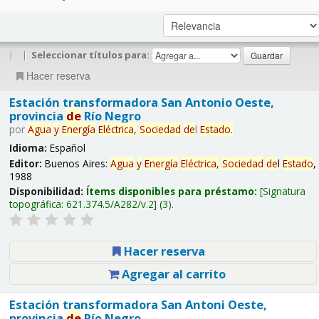
|
|
Seleccionar títulos para:
Hacer reserva
Estación transformadora San Antonio Oeste,
provincia
de
Río Negro
por
Agua
y
Energía
Eléctrica,
Sociedad
de
l
Estado
.
Idioma:
Español
Editor:
Buenos Aires:
Agua
y
Energía
Eléctrica,
Sociedad
de
l
Estado
,
1988
Disponibilidad:
Ítems disponibles para préstamo:
Signatura
topográfica:
621.374.5/A282/v.2
(3).
Hacer reserva
Agregar al carrito
Estación transformadora San Antoni Oeste,
provincia
de
Río Negro