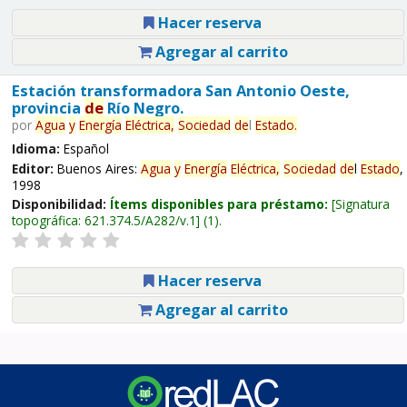
Hacer reserva
Agregar al carrito
Estación transformadora San Antonio Oeste,
provincia
de
Río Negro.
por
Agua
y
Energía
Eléctrica,
Sociedad
de
l
Estado
.
Idioma:
Español
Editor:
Buenos Aires:
Agua
y
Energía
Eléctrica,
Sociedad
de
l
Estado
,
1998
Disponibilidad:
Ítems disponibles para préstamo:
Signatura
topográfica:
621.374.5/A282/v.1
(1).
Hacer reserva
Agregar al carrito