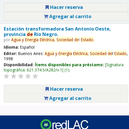
Hacer reserva
Agregar al carrito
Estación transformadora San Antonio Oeste,
provincia
de
Río Negro.
por
Agua
y
Energía
Eléctrica,
Sociedad
de
l
Estado
.
Idioma:
Español
Editor:
Buenos Aires:
Agua
y
Energía
Eléctrica,
Sociedad
de
l
Estado
,
1998
Disponibilidad:
Ítems disponibles para préstamo:
Signatura
topográfica:
621.374.5/A282/v.1
(1).
Hacer reserva
Agregar al carrito