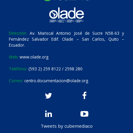
Dirección:
Av. Mariscal Antonio José de Sucre N58-63 y
Fernández Salvador Edif. Olade – San Carlos, Quito –
Ecuador.
Web:
www.olade.org
Teléfono:
(593 2) 259 8122 / 2598 280
Correo:
centro.documentacion@olade.org
Tweets by cubemediaco