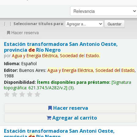
|
|
Seleccionar títulos para:
Hacer reserva
Estación transformadora San Antonio Oeste,
provincia
de
Río Negro
por
Agua
y
Energía
Eléctrica,
Sociedad
de
l
Estado
.
Idioma:
Español
Editor:
Buenos Aires:
Agua
y
Energía
Eléctrica,
Sociedad
de
l
Estado
,
1988
Disponibilidad:
Ítems disponibles para préstamo:
Signatura
topográfica:
621.374.5/A282/v.2
(3).
Hacer reserva
Agregar al carrito
Estación transformadora San Antoni Oeste,
provincia
de
Río Negro