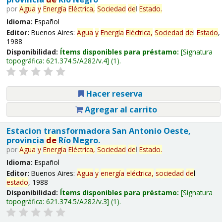
por
Agua
y
Energía
Eléctrica,
Sociedad
de
l
Estado
.
Idioma:
Español
Editor:
Buenos Aires:
Agua
y
Energía
Eléctrica,
Sociedad
de
l
Estado
,
1988
Disponibilidad:
Ítems disponibles para préstamo:
Signatura
topográfica:
621.374.5/A282/v.4
(1).
Hacer reserva
Agregar al carrito
Estacion transformadora San Antonio Oeste,
provincia
de
Río Negro.
por
Agua
y
Energía
Eléctrica,
Sociedad
de
l
Estado
.
Idioma:
Español
Editor:
Buenos Aires:
Agua
y
energía
eléctrica,
sociedad
de
l
estado
, 1988
Disponibilidad:
Ítems disponibles para préstamo:
Signatura
topográfica:
621.374.5/A282/v.3
(1).