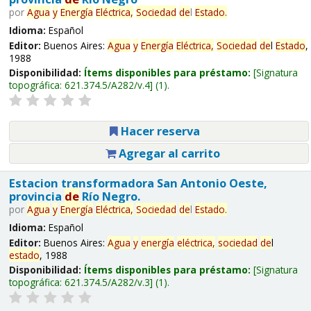
por
Agua
y
Energía
Eléctrica,
Sociedad
de
l
Estado
.
Idioma:
Español
Editor:
Buenos Aires:
Agua
y
Energía
Eléctrica,
Sociedad
de
l
Estado
,
1988
Disponibilidad:
Ítems disponibles para préstamo:
Signatura
topográfica:
621.374.5/A282/v.4
(1).
Hacer reserva
Agregar al carrito
Estacion transformadora San Antonio Oeste,
provincia
de
Río Negro.
por
Agua
y
Energía
Eléctrica,
Sociedad
de
l
Estado
.
Idioma:
Español
Editor:
Buenos Aires:
Agua
y
energía
eléctrica,
sociedad
de
l
estado
, 1988
Disponibilidad:
Ítems disponibles para préstamo:
Signatura
topográfica:
621.374.5/A282/v.3
(1).