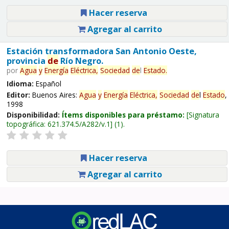
Hacer reserva
Agregar al carrito
Estación transformadora San Antonio Oeste,
provincia
de
Río Negro.
por
Agua
y
Energía
Eléctrica,
Sociedad
de
l
Estado
.
Idioma:
Español
Editor:
Buenos Aires:
Agua
y
Energía
Eléctrica,
Sociedad
de
l
Estado
,
1998
Disponibilidad:
Ítems disponibles para préstamo:
Signatura
topográfica:
621.374.5/A282/v.1
(1).
Hacer reserva
Agregar al carrito