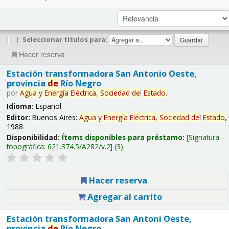
|
|
Seleccionar títulos para:
Hacer reserva
Estación transformadora San Antonio Oeste,
provincia
de
Río Negro
por
Agua
y
Energía
Eléctrica,
Sociedad
de
l
Estado
.
Idioma:
Español
Editor:
Buenos Aires:
Agua
y
Energía
Eléctrica,
Sociedad
de
l
Estado
,
1988
Disponibilidad:
Ítems disponibles para préstamo:
Signatura
topográfica:
621.374.5/A282/v.2
(3).
Hacer reserva
Agregar al carrito
Estación transformadora San Antoni Oeste,
provincia
de
Río Negro