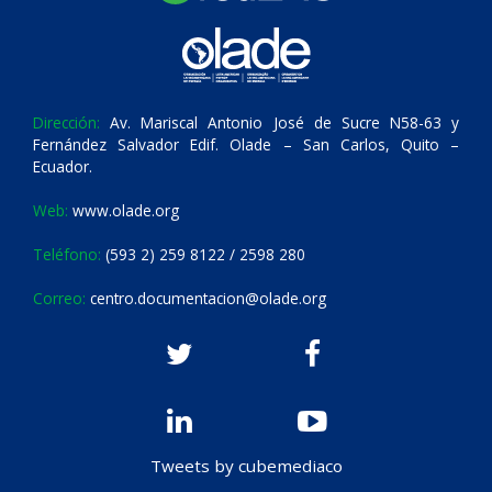
Dirección:
Av. Mariscal Antonio José de Sucre N58-63 y
Fernández Salvador Edif. Olade – San Carlos, Quito –
Ecuador.
Web:
www.olade.org
Teléfono:
(593 2) 259 8122 / 2598 280
Correo:
centro.documentacion@olade.org
Tweets by cubemediaco