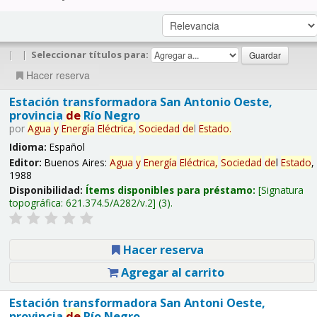
|
|
Seleccionar títulos para:
Hacer reserva
Estación transformadora San Antonio Oeste,
provincia
de
Río Negro
por
Agua
y
Energía
Eléctrica,
Sociedad
de
l
Estado
.
Idioma:
Español
Editor:
Buenos Aires:
Agua
y
Energía
Eléctrica,
Sociedad
de
l
Estado
,
1988
Disponibilidad:
Ítems disponibles para préstamo:
Signatura
topográfica:
621.374.5/A282/v.2
(3).
Hacer reserva
Agregar al carrito
Estación transformadora San Antoni Oeste,
provincia
de
Río Negro