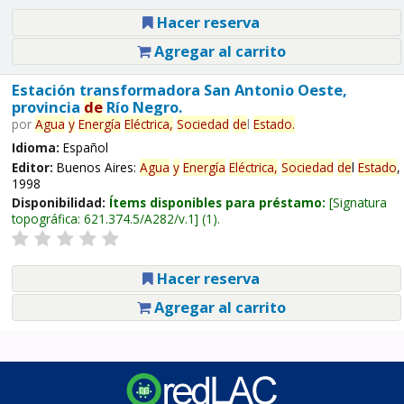
Hacer reserva
Agregar al carrito
Estación transformadora San Antonio Oeste,
provincia
de
Río Negro.
por
Agua
y
Energía
Eléctrica,
Sociedad
de
l
Estado
.
Idioma:
Español
Editor:
Buenos Aires:
Agua
y
Energía
Eléctrica,
Sociedad
de
l
Estado
,
1998
Disponibilidad:
Ítems disponibles para préstamo:
Signatura
topográfica:
621.374.5/A282/v.1
(1).
Hacer reserva
Agregar al carrito