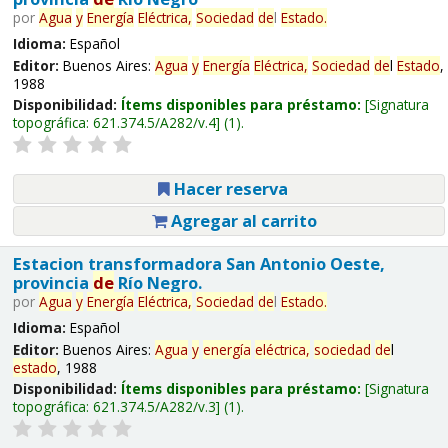
por
Agua
y
Energía
Eléctrica,
Sociedad
de
l
Estado
.
Idioma:
Español
Editor:
Buenos Aires:
Agua
y
Energía
Eléctrica,
Sociedad
de
l
Estado
,
1988
Disponibilidad:
Ítems disponibles para préstamo:
Signatura
topográfica:
621.374.5/A282/v.4
(1).
Hacer reserva
Agregar al carrito
Estacion transformadora San Antonio Oeste,
provincia
de
Río Negro.
por
Agua
y
Energía
Eléctrica,
Sociedad
de
l
Estado
.
Idioma:
Español
Editor:
Buenos Aires:
Agua
y
energía
eléctrica,
sociedad
de
l
estado
, 1988
Disponibilidad:
Ítems disponibles para préstamo:
Signatura
topográfica:
621.374.5/A282/v.3
(1).