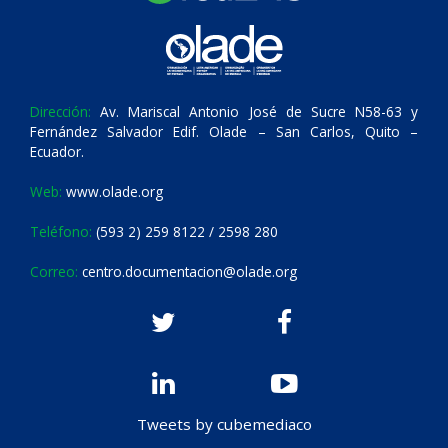
Dirección:
Av. Mariscal Antonio José de Sucre N58-63 y
Fernández Salvador Edif. Olade – San Carlos, Quito –
Ecuador.
Web:
www.olade.org
Teléfono:
(593 2) 259 8122 / 2598 280
Correo:
centro.documentacion@olade.org
Tweets by cubemediaco