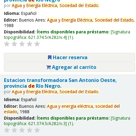
por
Agua
y
Energía
Eléctrica,
Sociedad
de
l
Estado
.
Idioma:
Español
Editor:
Buenos Aires:
Agua
y
Energía
Eléctrica,
Sociedad
de
l
Estado
,
1988
Disponibilidad:
Ítems disponibles para préstamo:
Signatura
topográfica:
621.374.5/A282/v.4
(1).
Hacer reserva
Agregar al carrito
Estacion transformadora San Antonio Oeste,
provincia
de
Río Negro.
por
Agua
y
Energía
Eléctrica,
Sociedad
de
l
Estado
.
Idioma:
Español
Editor:
Buenos Aires:
Agua
y
energía
eléctrica,
sociedad
de
l
estado
, 1988
Disponibilidad:
Ítems disponibles para préstamo:
Signatura
topográfica:
621.374.5/A282/v.3
(1).