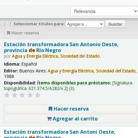
|
|
Seleccionar títulos para:
Hacer reserva
Estación transformadora San Antonio Oeste,
provincia
de
Río Negro
por
Agua
y
Energía
Eléctrica,
Sociedad
de
l
Estado
.
Idioma:
Español
Editor:
Buenos Aires:
Agua
y
Energía
Eléctrica,
Sociedad
de
l
Estado
,
1988
Disponibilidad:
Ítems disponibles para préstamo:
Signatura
topográfica:
621.374.5/A282/v.2
(3).
Hacer reserva
Agregar al carrito
Estación transformadora San Antoni Oeste,
provincia
de
Río Negro