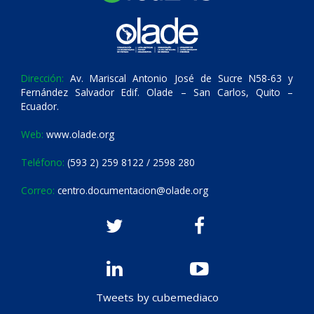
Dirección:
Av. Mariscal Antonio José de Sucre N58-63 y
Fernández Salvador Edif. Olade – San Carlos, Quito –
Ecuador.
Web:
www.olade.org
Teléfono:
(593 2) 259 8122 / 2598 280
Correo:
centro.documentacion@olade.org
Tweets by cubemediaco