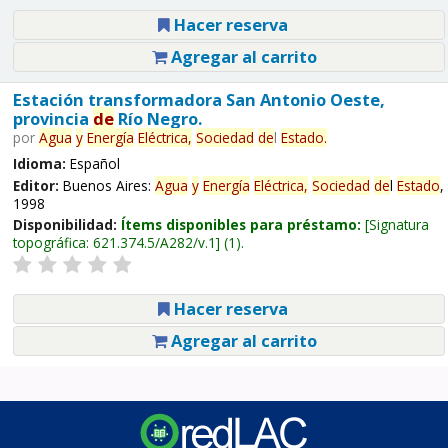
Hacer reserva
Agregar al carrito
Estación transformadora San Antonio Oeste,
provincia
de
Río Negro.
por
Agua
y
Energía
Eléctrica,
Sociedad
de
l
Estado
.
Idioma:
Español
Editor:
Buenos Aires:
Agua
y
Energía
Eléctrica,
Sociedad
de
l
Estado
,
1998
Disponibilidad:
Ítems disponibles para préstamo:
Signatura
topográfica:
621.374.5/A282/v.1
(1).
Hacer reserva
Agregar al carrito