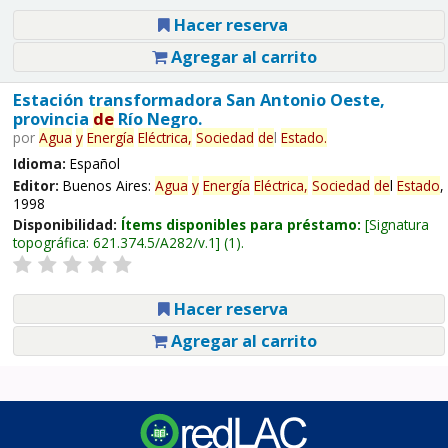
Hacer reserva
Agregar al carrito
Estación transformadora San Antonio Oeste,
provincia
de
Río Negro.
por
Agua
y
Energía
Eléctrica,
Sociedad
de
l
Estado
.
Idioma:
Español
Editor:
Buenos Aires:
Agua
y
Energía
Eléctrica,
Sociedad
de
l
Estado
,
1998
Disponibilidad:
Ítems disponibles para préstamo:
Signatura
topográfica:
621.374.5/A282/v.1
(1).
Hacer reserva
Agregar al carrito