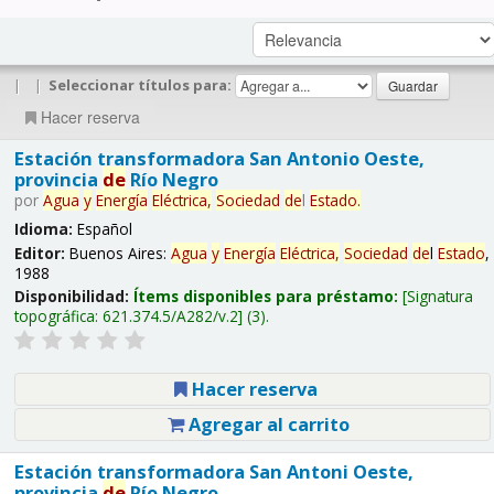
|
|
Seleccionar títulos para:
Hacer reserva
Estación transformadora San Antonio Oeste,
provincia
de
Río Negro
por
Agua
y
Energía
Eléctrica,
Sociedad
de
l
Estado
.
Idioma:
Español
Editor:
Buenos Aires:
Agua
y
Energía
Eléctrica,
Sociedad
de
l
Estado
,
1988
Disponibilidad:
Ítems disponibles para préstamo:
Signatura
topográfica:
621.374.5/A282/v.2
(3).
Hacer reserva
Agregar al carrito
Estación transformadora San Antoni Oeste,
provincia
de
Río Negro