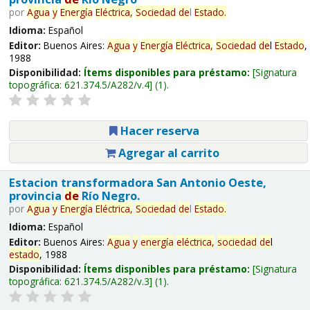
por
Agua
y
Energía
Eléctrica,
Sociedad
de
l
Estado
.
Idioma:
Español
Editor:
Buenos Aires:
Agua
y
Energía
Eléctrica,
Sociedad
de
l
Estado
,
1988
Disponibilidad:
Ítems disponibles para préstamo:
Signatura
topográfica:
621.374.5/A282/v.4
(1).
Hacer reserva
Agregar al carrito
Estacion transformadora San Antonio Oeste,
provincia
de
Río Negro.
por
Agua
y
Energía
Eléctrica,
Sociedad
de
l
Estado
.
Idioma:
Español
Editor:
Buenos Aires:
Agua
y
energía
eléctrica,
sociedad
de
l
estado
, 1988
Disponibilidad:
Ítems disponibles para préstamo:
Signatura
topográfica:
621.374.5/A282/v.3
(1).