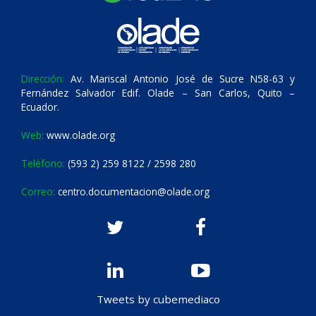
Dirección:
Av. Mariscal Antonio José de Sucre N58-63 y
Fernández Salvador Edif. Olade – San Carlos, Quito –
Ecuador.
Web:
www.olade.org
Teléfono:
(593 2) 259 8122 / 2598 280
Correo:
centro.documentacion@olade.org
Tweets by cubemediaco