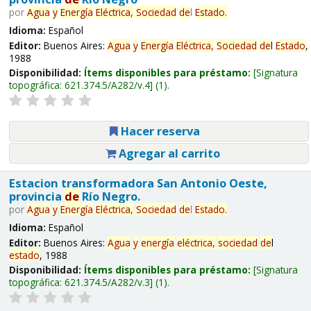
por
Agua
y
Energía
Eléctrica,
Sociedad
de
l
Estado
.
Idioma:
Español
Editor:
Buenos Aires:
Agua
y
Energía
Eléctrica,
Sociedad
de
l
Estado
,
1988
Disponibilidad:
Ítems disponibles para préstamo:
Signatura
topográfica:
621.374.5/A282/v.4
(1).
Hacer reserva
Agregar al carrito
Estacion transformadora San Antonio Oeste,
provincia
de
Río Negro.
por
Agua
y
Energía
Eléctrica,
Sociedad
de
l
Estado
.
Idioma:
Español
Editor:
Buenos Aires:
Agua
y
energía
eléctrica,
sociedad
de
l
estado
, 1988
Disponibilidad:
Ítems disponibles para préstamo:
Signatura
topográfica:
621.374.5/A282/v.3
(1).