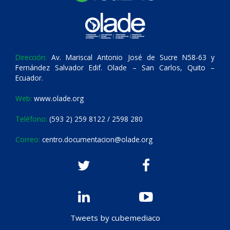
Dirección:
Av. Mariscal Antonio José de Sucre N58-63 y
Fernández Salvador Edif. Olade – San Carlos, Quito –
Ecuador.
Web:
www.olade.org
Teléfono:
(593 2) 259 8122 / 2598 280
Correo:
centro.documentacion@olade.org
Tweets by cubemediaco