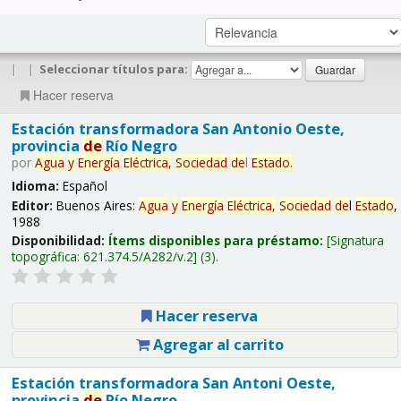
|
|
Seleccionar títulos para:
Hacer reserva
Estación transformadora San Antonio Oeste,
provincia
de
Río Negro
por
Agua
y
Energía
Eléctrica,
Sociedad
de
l
Estado
.
Idioma:
Español
Editor:
Buenos Aires:
Agua
y
Energía
Eléctrica,
Sociedad
de
l
Estado
,
1988
Disponibilidad:
Ítems disponibles para préstamo:
Signatura
topográfica:
621.374.5/A282/v.2
(3).
Hacer reserva
Agregar al carrito
Estación transformadora San Antoni Oeste,
provincia
de
Río Negro