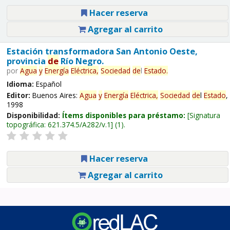
Hacer reserva
Agregar al carrito
Estación transformadora San Antonio Oeste,
provincia
de
Río Negro.
por
Agua
y
Energía
Eléctrica,
Sociedad
de
l
Estado
.
Idioma:
Español
Editor:
Buenos Aires:
Agua
y
Energía
Eléctrica,
Sociedad
de
l
Estado
,
1998
Disponibilidad:
Ítems disponibles para préstamo:
Signatura
topográfica:
621.374.5/A282/v.1
(1).
Hacer reserva
Agregar al carrito