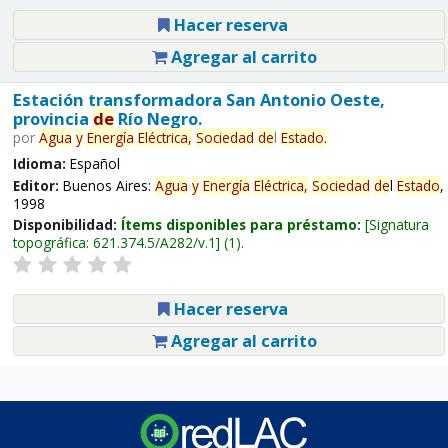
Hacer reserva
Agregar al carrito
Estación transformadora San Antonio Oeste,
provincia
de
Río Negro.
por
Agua
y
Energía
Eléctrica,
Sociedad
de
l
Estado
.
Idioma:
Español
Editor:
Buenos Aires:
Agua
y
Energía
Eléctrica,
Sociedad
de
l
Estado
,
1998
Disponibilidad:
Ítems disponibles para préstamo:
Signatura
topográfica:
621.374.5/A282/v.1
(1).
Hacer reserva
Agregar al carrito