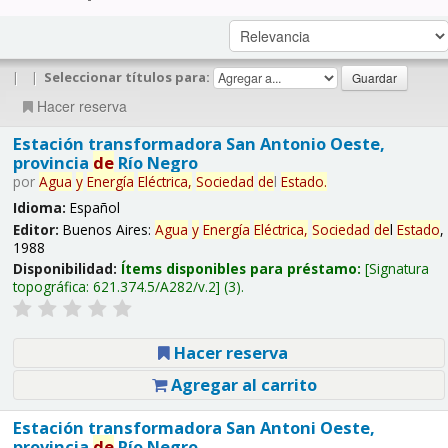
|
|
Seleccionar títulos para:
Hacer reserva
Estación transformadora San Antonio Oeste,
provincia
de
Río Negro
por
Agua
y
Energía
Eléctrica,
Sociedad
de
l
Estado
.
Idioma:
Español
Editor:
Buenos Aires:
Agua
y
Energía
Eléctrica,
Sociedad
de
l
Estado
,
1988
Disponibilidad:
Ítems disponibles para préstamo:
Signatura
topográfica:
621.374.5/A282/v.2
(3).
Hacer reserva
Agregar al carrito
Estación transformadora San Antoni Oeste,
provincia
de
Río Negro