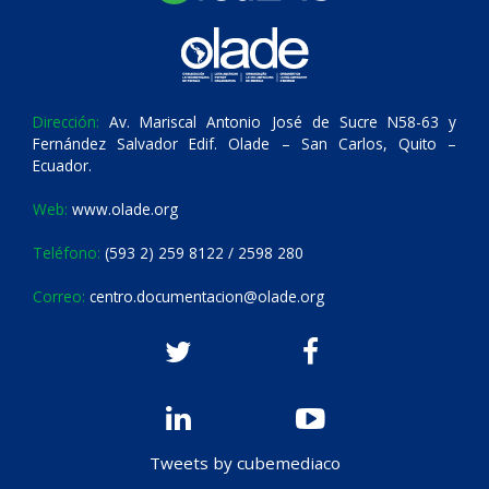
Dirección:
Av. Mariscal Antonio José de Sucre N58-63 y
Fernández Salvador Edif. Olade – San Carlos, Quito –
Ecuador.
Web:
www.olade.org
Teléfono:
(593 2) 259 8122 / 2598 280
Correo:
centro.documentacion@olade.org
Tweets by cubemediaco