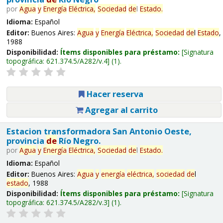
por
Agua
y
Energía
Eléctrica,
Sociedad
de
l
Estado
.
Idioma:
Español
Editor:
Buenos Aires:
Agua
y
Energía
Eléctrica,
Sociedad
de
l
Estado
,
1988
Disponibilidad:
Ítems disponibles para préstamo:
Signatura
topográfica:
621.374.5/A282/v.4
(1).
Hacer reserva
Agregar al carrito
Estacion transformadora San Antonio Oeste,
provincia
de
Río Negro.
por
Agua
y
Energía
Eléctrica,
Sociedad
de
l
Estado
.
Idioma:
Español
Editor:
Buenos Aires:
Agua
y
energía
eléctrica,
sociedad
de
l
estado
, 1988
Disponibilidad:
Ítems disponibles para préstamo:
Signatura
topográfica:
621.374.5/A282/v.3
(1).