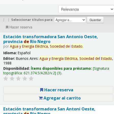
|
|
Seleccionar títulos para:
Hacer reserva
Estación transformadora San Antonio Oeste,
provincia
de
Río Negro
por
Agua
y
Energía
Eléctrica,
Sociedad
de
l
Estado
.
Idioma:
Español
Editor:
Buenos Aires:
Agua
y
Energía
Eléctrica,
Sociedad
de
l
Estado
,
1988
Disponibilidad:
Ítems disponibles para préstamo:
Signatura
topográfica:
621.374.5/A282/v.2
(3).
Hacer reserva
Agregar al carrito
Estación transformadora San Antoni Oeste,
provincia
de
Río Negro