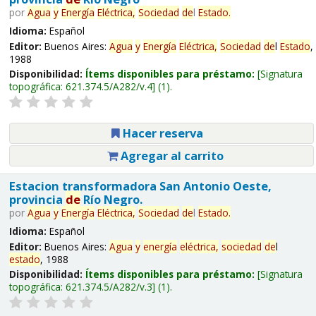
por
Agua
y
Energía
Eléctrica,
Sociedad
de
l
Estado
.
Idioma:
Español
Editor:
Buenos Aires:
Agua
y
Energía
Eléctrica,
Sociedad
de
l
Estado
,
1988
Disponibilidad:
Ítems disponibles para préstamo:
Signatura
topográfica:
621.374.5/A282/v.4
(1).
Hacer reserva
Agregar al carrito
Estacion transformadora San Antonio Oeste,
provincia
de
Río Negro.
por
Agua
y
Energía
Eléctrica,
Sociedad
de
l
Estado
.
Idioma:
Español
Editor:
Buenos Aires:
Agua
y
energía
eléctrica,
sociedad
de
l
estado
, 1988
Disponibilidad:
Ítems disponibles para préstamo:
Signatura
topográfica:
621.374.5/A282/v.3
(1).