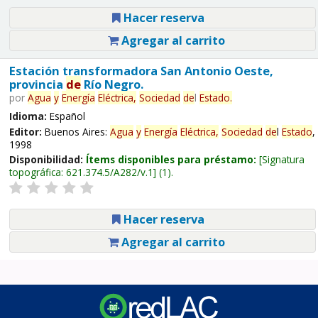
Hacer reserva
Agregar al carrito
Estación transformadora San Antonio Oeste,
provincia
de
Río Negro.
por
Agua
y
Energía
Eléctrica,
Sociedad
de
l
Estado
.
Idioma:
Español
Editor:
Buenos Aires:
Agua
y
Energía
Eléctrica,
Sociedad
de
l
Estado
,
1998
Disponibilidad:
Ítems disponibles para préstamo:
Signatura
topográfica:
621.374.5/A282/v.1
(1).
Hacer reserva
Agregar al carrito