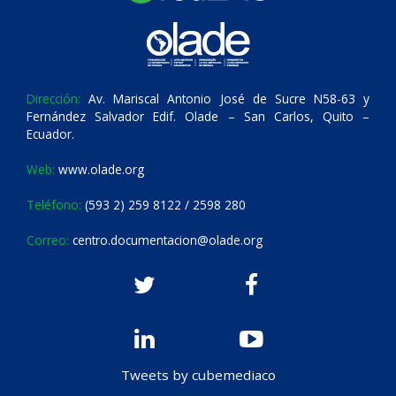
Dirección:
Av. Mariscal Antonio José de Sucre N58-63 y
Fernández Salvador Edif. Olade – San Carlos, Quito –
Ecuador.
Web:
www.olade.org
Teléfono:
(593 2) 259 8122 / 2598 280
Correo:
centro.documentacion@olade.org
Tweets by cubemediaco