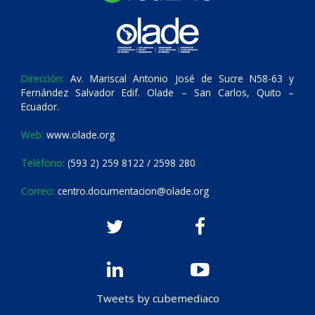
Dirección:
Av. Mariscal Antonio José de Sucre N58-63 y
Fernández Salvador Edif. Olade – San Carlos, Quito –
Ecuador.
Web:
www.olade.org
Teléfono:
(593 2) 259 8122 / 2598 280
Correo:
centro.documentacion@olade.org
Tweets by cubemediaco