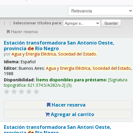
|
|
Seleccionar títulos para:
Hacer reserva
Estación transformadora San Antonio Oeste,
provincia
de
Río Negro
por
Agua
y
Energía
Eléctrica,
Sociedad
de
l
Estado
.
Idioma:
Español
Editor:
Buenos Aires:
Agua
y
Energía
Eléctrica,
Sociedad
de
l
Estado
,
1988
Disponibilidad:
Ítems disponibles para préstamo:
Signatura
topográfica:
621.374.5/A282/v.2
(3).
Hacer reserva
Agregar al carrito
Estación transformadora San Antoni Oeste,
provincia
de
Río Negro