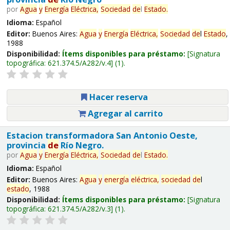
por
Agua
y
Energía
Eléctrica,
Sociedad
de
l
Estado
.
Idioma:
Español
Editor:
Buenos Aires:
Agua
y
Energía
Eléctrica,
Sociedad
de
l
Estado
,
1988
Disponibilidad:
Ítems disponibles para préstamo:
Signatura
topográfica:
621.374.5/A282/v.4
(1).
Hacer reserva
Agregar al carrito
Estacion transformadora San Antonio Oeste,
provincia
de
Río Negro.
por
Agua
y
Energía
Eléctrica,
Sociedad
de
l
Estado
.
Idioma:
Español
Editor:
Buenos Aires:
Agua
y
energía
eléctrica,
sociedad
de
l
estado
, 1988
Disponibilidad:
Ítems disponibles para préstamo:
Signatura
topográfica:
621.374.5/A282/v.3
(1).