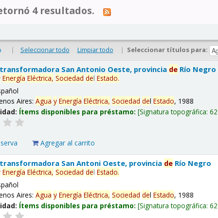
tornó 4 resultados.
|
Seleccionar todo
Limpiar todo
|
Seleccionar títulos para:
o
 transformadora San Antonio Oeste, provincia
de
Río Negro
y
Energía
Eléctrica,
Sociedad
de
l
Estado
.
spañol
enos Aires:
Agua
y
Energía
Eléctrica,
Sociedad
de
l
Estado
, 1988
lidad:
Ítems disponibles para préstamo:
Signatura topográfica:
62
eserva
Agregar al carrito
 transformadora San Antoni Oeste, provincia
de
Río Negro
y
Energía
Eléctrica,
Sociedad
de
l
Estado
.
spañol
enos Aires:
Agua
y
Energía
Eléctrica,
Sociedad
de
l
Estado
, 1988
lidad:
Ítems disponibles para préstamo:
Signatura topográfica:
62