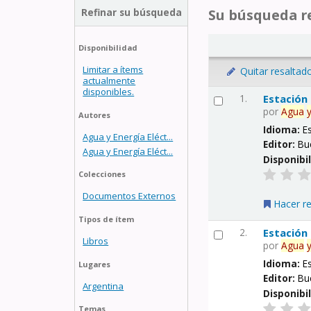
Refinar su búsqueda
Su búsqueda re
Disponibilidad
Limitar a ítems
Quitar resaltad
actualmente
disponibles.
1.
Estación
por
Agua
Autores
Idioma:
E
Agua y Energía Eléct...
Editor:
Bu
Agua y Energía Eléct...
Disponibi
Colecciones
Documentos Externos
Hacer r
Tipos de ítem
2.
Estación
Libros
por
Agua
Idioma:
E
Lugares
Editor:
Bu
Argentina
Disponibi
Temas