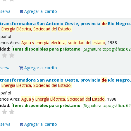
eserva
Agregar al carrito
 transformadora San Antonio Oeste, provincia
de
Río Negro
y
Energía
Eléctrica,
Sociedad
de
l
Estado
.
spañol
enos Aires:
Agua
y
energía
eléctrica,
sociedad
de
l
estado
, 1988
lidad:
Ítems disponibles para préstamo:
Signatura topográfica:
62
eserva
Agregar al carrito
 transformadora San Antonio Oeste, provincia
de
Río Negro
y
Energía
Eléctrica,
Sociedad
de
l
Estado
.
spañol
enos Aires:
Agua
y
Energía
Eléctrica,
Sociedad
de
l
Estado
, 1998
lidad:
Ítems disponibles para préstamo:
Signatura topográfica:
62
eserva
Agregar al carrito