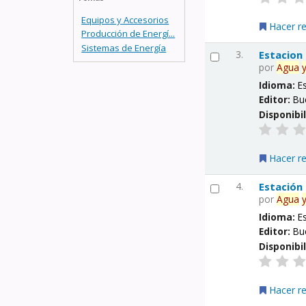
Equipos y Accesorios
Hacer r
Producción de Energí...
Sistemas de Energía
3.
Estacion
por
Agua
Idioma:
E
Editor:
Bu
Disponibi
Hacer r
4.
Estación
por
Agua
Idioma:
E
Editor:
Bu
Disponibi
Hacer r