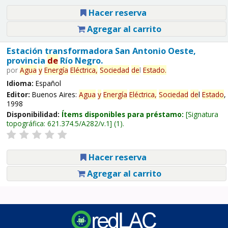
Hacer reserva
Agregar al carrito
Estación transformadora San Antonio Oeste,
provincia
de
Río Negro.
por
Agua
y
Energía
Eléctrica,
Sociedad
de
l
Estado
.
Idioma:
Español
Editor:
Buenos Aires:
Agua
y
Energía
Eléctrica,
Sociedad
de
l
Estado
,
1998
Disponibilidad:
Ítems disponibles para préstamo:
Signatura
topográfica:
621.374.5/A282/v.1
(1).
Hacer reserva
Agregar al carrito