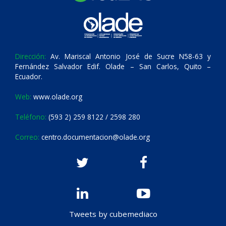
Dirección:
Av. Mariscal Antonio José de Sucre N58-63 y
Fernández Salvador Edif. Olade – San Carlos, Quito –
Ecuador.
Web:
www.olade.org
Teléfono:
(593 2) 259 8122 / 2598 280
Correo:
centro.documentacion@olade.org
Tweets by cubemediaco