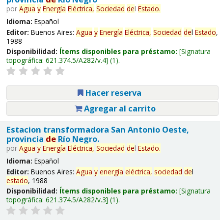
por
Agua
y
Energía
Eléctrica,
Sociedad
de
l
Estado
.
Idioma:
Español
Editor:
Buenos Aires:
Agua
y
Energía
Eléctrica,
Sociedad
de
l
Estado
,
1988
Disponibilidad:
Ítems disponibles para préstamo:
Signatura
topográfica:
621.374.5/A282/v.4
(1).
Hacer reserva
Agregar al carrito
Estacion transformadora San Antonio Oeste,
provincia
de
Río Negro.
por
Agua
y
Energía
Eléctrica,
Sociedad
de
l
Estado
.
Idioma:
Español
Editor:
Buenos Aires:
Agua
y
energía
eléctrica,
sociedad
de
l
estado
, 1988
Disponibilidad:
Ítems disponibles para préstamo:
Signatura
topográfica:
621.374.5/A282/v.3
(1).