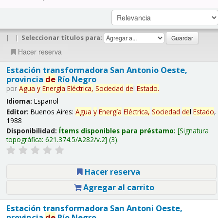
|
|
Seleccionar títulos para:
Hacer reserva
Estación transformadora San Antonio Oeste,
provincia
de
Río Negro
por
Agua
y
Energía
Eléctrica,
Sociedad
de
l
Estado
.
Idioma:
Español
Editor:
Buenos Aires:
Agua
y
Energía
Eléctrica,
Sociedad
de
l
Estado
,
1988
Disponibilidad:
Ítems disponibles para préstamo:
Signatura
topográfica:
621.374.5/A282/v.2
(3).
Hacer reserva
Agregar al carrito
Estación transformadora San Antoni Oeste,
provincia
de
Río Negro