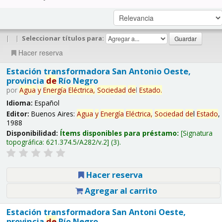
|
|
Seleccionar títulos para:
Hacer reserva
Estación transformadora San Antonio Oeste,
provincia
de
Río Negro
por
Agua
y
Energía
Eléctrica,
Sociedad
de
l
Estado
.
Idioma:
Español
Editor:
Buenos Aires:
Agua
y
Energía
Eléctrica,
Sociedad
de
l
Estado
,
1988
Disponibilidad:
Ítems disponibles para préstamo:
Signatura
topográfica:
621.374.5/A282/v.2
(3).
Hacer reserva
Agregar al carrito
Estación transformadora San Antoni Oeste,
provincia
de
Río Negro