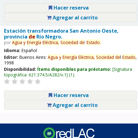
Hacer reserva
Agregar al carrito
Estación transformadora San Antonio Oeste,
provincia
de
Río Negro.
por
Agua
y
Energía
Eléctrica,
Sociedad
de
l
Estado
.
Idioma:
Español
Editor:
Buenos Aires:
Agua
y
Energía
Eléctrica,
Sociedad
de
l
Estado
,
1998
Disponibilidad:
Ítems disponibles para préstamo:
Signatura
topográfica:
621.374.5/A282/v.1
(1).
Hacer reserva
Agregar al carrito