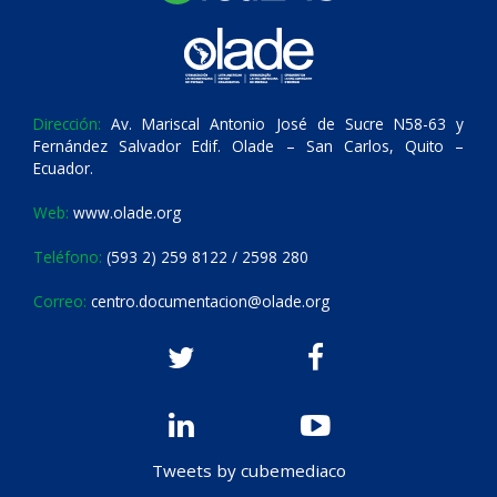
Dirección:
Av. Mariscal Antonio José de Sucre N58-63 y
Fernández Salvador Edif. Olade – San Carlos, Quito –
Ecuador.
Web:
www.olade.org
Teléfono:
(593 2) 259 8122 / 2598 280
Correo:
centro.documentacion@olade.org
Tweets by cubemediaco