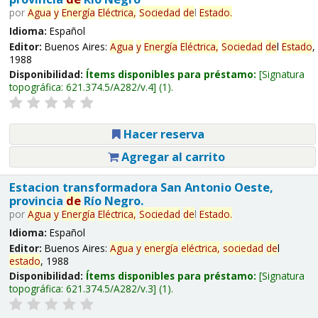
por
Agua
y
Energía
Eléctrica,
Sociedad
de
l
Estado
.
Idioma:
Español
Editor:
Buenos Aires:
Agua
y
Energía
Eléctrica,
Sociedad
de
l
Estado
,
1988
Disponibilidad:
Ítems disponibles para préstamo:
Signatura
topográfica:
621.374.5/A282/v.4
(1).
Hacer reserva
Agregar al carrito
Estacion transformadora San Antonio Oeste,
provincia
de
Río Negro.
por
Agua
y
Energía
Eléctrica,
Sociedad
de
l
Estado
.
Idioma:
Español
Editor:
Buenos Aires:
Agua
y
energía
eléctrica,
sociedad
de
l
estado
, 1988
Disponibilidad:
Ítems disponibles para préstamo:
Signatura
topográfica:
621.374.5/A282/v.3
(1).