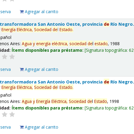
eserva
Agregar al carrito
 transformadora San Antonio Oeste, provincia
de
Río Negro
y
Energía
Eléctrica,
Sociedad
de
l
Estado
.
spañol
enos Aires:
Agua
y
energía
eléctrica,
sociedad
de
l
estado
, 1988
lidad:
Ítems disponibles para préstamo:
Signatura topográfica:
62
eserva
Agregar al carrito
 transformadora San Antonio Oeste, provincia
de
Río Negro
y
Energía
Eléctrica,
Sociedad
de
l
Estado
.
spañol
enos Aires:
Agua
y
Energía
Eléctrica,
Sociedad
de
l
Estado
, 1998
lidad:
Ítems disponibles para préstamo:
Signatura topográfica:
62
eserva
Agregar al carrito