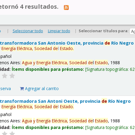
tornó 4 resultados.
|
Seleccionar todo
Limpiar todo
|
Seleccionar títulos para:
o
 transformadora San Antonio Oeste, provincia
de
Río Negro
y
Energía
Eléctrica,
Sociedad
de
l
Estado
.
spañol
enos Aires:
Agua
y
Energía
Eléctrica,
Sociedad
de
l
Estado
, 1988
lidad:
Ítems disponibles para préstamo:
Signatura topográfica:
62
eserva
Agregar al carrito
 transformadora San Antoni Oeste, provincia
de
Río Negro
y
Energía
Eléctrica,
Sociedad
de
l
Estado
.
spañol
enos Aires:
Agua
y
Energía
Eléctrica,
Sociedad
de
l
Estado
, 1988
lidad:
Ítems disponibles para préstamo:
Signatura topográfica:
62