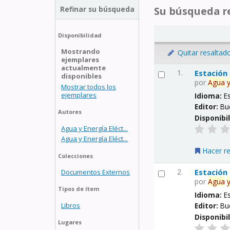
Refinar su búsqueda
Su búsqueda re
Disponibilidad
Mostrando
Quitar resaltad
ejemplares
actualmente
1.
Estación
disponibles
por
Agua
Mostrar todos los
ejemplares
Idioma:
E
Editor:
Bu
Autores
Disponibi
Agua y Energía Eléct...
Agua y Energía Eléct...
Hacer r
Colecciones
2.
Estación
Documentos Externos
por
Agua
Tipos de ítem
Idioma:
E
Libros
Editor:
Bu
Disponibi
Lugares