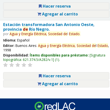
Hacer reserva
Agregar al carrito
Estación transformadora San Antonio Oeste,
provincia
de
Río Negro.
por
Agua
y
Energía
Eléctrica,
Sociedad
de
l
Estado
.
Idioma:
Español
Editor:
Buenos Aires:
Agua
y
Energía
Eléctrica,
Sociedad
de
l
Estado
,
1998
Disponibilidad:
Ítems disponibles para préstamo:
Signatura
topográfica:
621.374.5/A282/v.1
(1).
Hacer reserva
Agregar al carrito