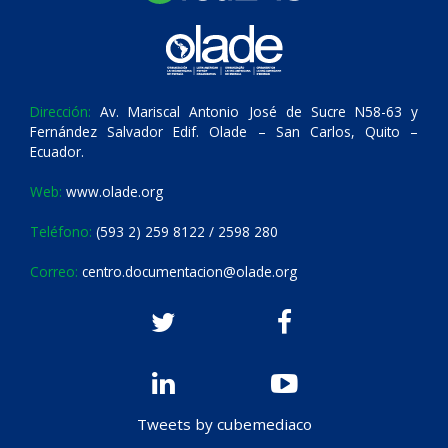
Dirección:
Av. Mariscal Antonio José de Sucre N58-63 y
Fernández Salvador Edif. Olade – San Carlos, Quito –
Ecuador.
Web:
www.olade.org
Teléfono:
(593 2) 259 8122 / 2598 280
Correo:
centro.documentacion@olade.org
Tweets by cubemediaco