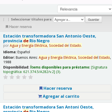
|
|
Seleccionar títulos para:
Hacer reserva
Estación transformadora San Antonio Oeste,
provincia
de
Río Negro
por
Agua
y
Energía
Eléctrica,
Sociedad
de
l
Estado
.
Idioma:
Español
Editor:
Buenos Aires:
Agua
y
Energía
Eléctrica,
Sociedad
de
l
Estado
,
1988
Disponibilidad:
Ítems disponibles para préstamo:
Signatura
topográfica:
621.374.5/A282/v.2
(3).
Hacer reserva
Agregar al carrito
Estación transformadora San Antoni Oeste,
provincia
de
Río Negro