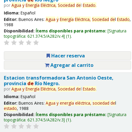
por
Agua
y
Energía
Eléctrica,
Sociedad
de
l
Estado
.
Idioma:
Español
Editor:
Buenos Aires:
Agua
y
Energía
Eléctrica,
Sociedad
de
l
Estado
,
1988
Disponibilidad:
Ítems disponibles para préstamo:
Signatura
topográfica:
621.374.5/A282/v.4
(1).
Hacer reserva
Agregar al carrito
Estacion transformadora San Antonio Oeste,
provincia
de
Río Negro.
por
Agua
y
Energía
Eléctrica,
Sociedad
de
l
Estado
.
Idioma:
Español
Editor:
Buenos Aires:
Agua
y
energía
eléctrica,
sociedad
de
l
estado
, 1988
Disponibilidad:
Ítems disponibles para préstamo:
Signatura
topográfica:
621.374.5/A282/v.3
(1).