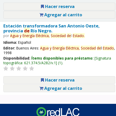
Hacer reserva
Agregar al carrito
Estación transformadora San Antonio Oeste,
provincia
de
Río Negro.
por
Agua
y
Energía
Eléctrica,
Sociedad
de
l
Estado
.
Idioma:
Español
Editor:
Buenos Aires:
Agua
y
Energía
Eléctrica,
Sociedad
de
l
Estado
,
1998
Disponibilidad:
Ítems disponibles para préstamo:
Signatura
topográfica:
621.374.5/A282/v.1
(1).
Hacer reserva
Agregar al carrito