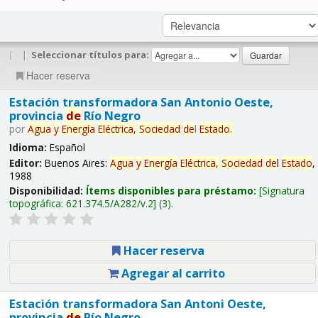
|
|
Seleccionar títulos para:
Hacer reserva
Estación transformadora San Antonio Oeste,
provincia
de
Río Negro
por
Agua
y
Energía
Eléctrica,
Sociedad
de
l
Estado
.
Idioma:
Español
Editor:
Buenos Aires:
Agua
y
Energía
Eléctrica,
Sociedad
de
l
Estado
,
1988
Disponibilidad:
Ítems disponibles para préstamo:
Signatura
topográfica:
621.374.5/A282/v.2
(3).
Hacer reserva
Agregar al carrito
Estación transformadora San Antoni Oeste,
provincia
de
Río Negro