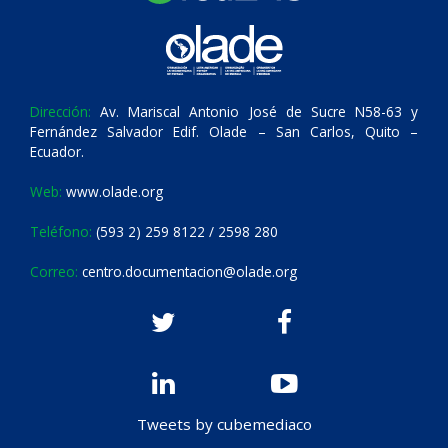
Dirección:
Av. Mariscal Antonio José de Sucre N58-63 y
Fernández Salvador Edif. Olade – San Carlos, Quito –
Ecuador.
Web:
www.olade.org
Teléfono:
(593 2) 259 8122 / 2598 280
Correo:
centro.documentacion@olade.org
Tweets by cubemediaco