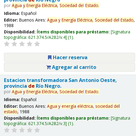
por
Agua
y
Energía
Eléctrica,
Sociedad
de
l
Estado
.
Idioma:
Español
Editor:
Buenos Aires:
Agua
y
Energía
Eléctrica,
Sociedad
de
l
Estado
,
1988
Disponibilidad:
Ítems disponibles para préstamo:
Signatura
topográfica:
621.374.5/A282/v.4
(1).
Hacer reserva
Agregar al carrito
Estacion transformadora San Antonio Oeste,
provincia
de
Río Negro.
por
Agua
y
Energía
Eléctrica,
Sociedad
de
l
Estado
.
Idioma:
Español
Editor:
Buenos Aires:
Agua
y
energía
eléctrica,
sociedad
de
l
estado
, 1988
Disponibilidad:
Ítems disponibles para préstamo:
Signatura
topográfica:
621.374.5/A282/v.3
(1).