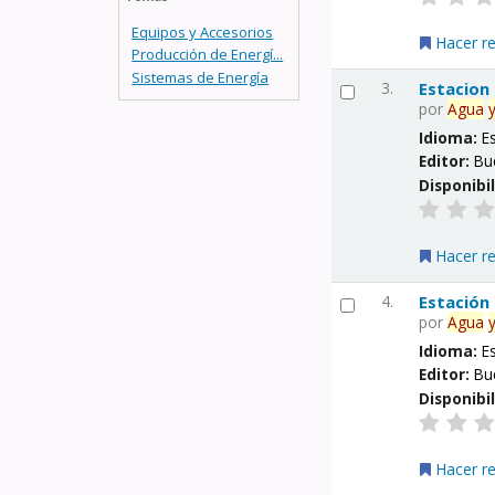
Equipos y Accesorios
Hacer r
Producción de Energí...
Sistemas de Energía
3.
Estacion
por
Agua
Idioma:
E
Editor:
Bu
Disponibi
Hacer r
4.
Estación
por
Agua
Idioma:
E
Editor:
Bu
Disponibi
Hacer r