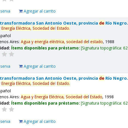
eserva
Agregar al carrito
 transformadora San Antonio Oeste, provincia
de
Río Negro
y
Energía
Eléctrica,
Sociedad
de
l
Estado
.
spañol
enos Aires:
Agua
y
energía
eléctrica,
sociedad
de
l
estado
, 1988
lidad:
Ítems disponibles para préstamo:
Signatura topográfica:
62
eserva
Agregar al carrito
 transformadora San Antonio Oeste, provincia
de
Río Negro
y
Energía
Eléctrica,
Sociedad
de
l
Estado
.
spañol
enos Aires:
Agua
y
Energía
Eléctrica,
Sociedad
de
l
Estado
, 1998
lidad:
Ítems disponibles para préstamo:
Signatura topográfica:
62
eserva
Agregar al carrito