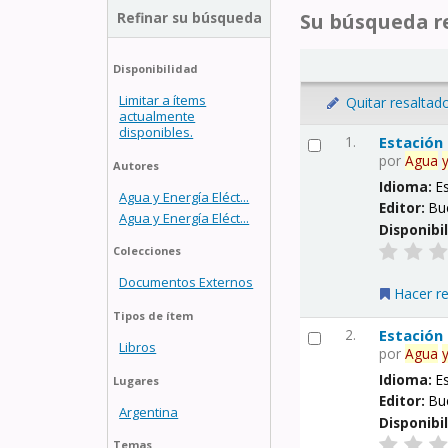
Refinar su búsqueda
Su búsqueda re
Disponibilidad
Limitar a ítems
Quitar resaltad
actualmente
disponibles.
1.
Estación
por
Agua
Autores
Idioma:
E
Agua y Energía Eléct...
Editor:
Bu
Agua y Energía Eléct...
Disponibi
Colecciones
Documentos Externos
Hacer r
Tipos de ítem
2.
Estación
Libros
por
Agua
Idioma:
E
Lugares
Editor:
Bu
Argentina
Disponibi
Temas