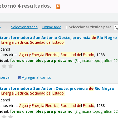
tornó 4 resultados.
|
Seleccionar todo
Limpiar todo
|
Seleccionar títulos para:
o
 transformadora San Antonio Oeste, provincia
de
Río Negro
y
Energía
Eléctrica,
Sociedad
de
l
Estado
.
spañol
enos Aires:
Agua
y
Energía
Eléctrica,
Sociedad
de
l
Estado
, 1988
lidad:
Ítems disponibles para préstamo:
Signatura topográfica:
62
eserva
Agregar al carrito
 transformadora San Antoni Oeste, provincia
de
Río Negro
y
Energía
Eléctrica,
Sociedad
de
l
Estado
.
spañol
enos Aires:
Agua
y
Energía
Eléctrica,
Sociedad
de
l
Estado
, 1988
lidad:
Ítems disponibles para préstamo:
Signatura topográfica:
62