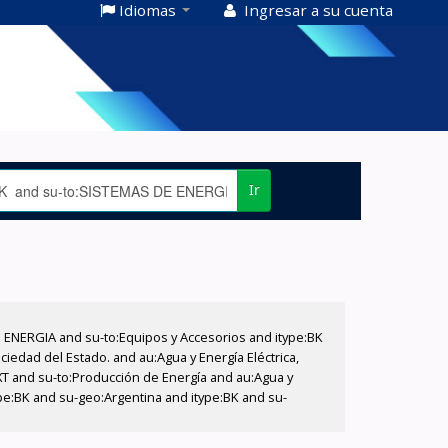
Idiomas
Ingresar a su cuenta
Ir
E ENERGIA and su-to:Equipos y Accesorios and itype:BK
iedad del Estado. and au:Agua y Energía Eléctrica,
XT and su-to:Producción de Energía and au:Agua y
pe:BK and su-geo:Argentina and itype:BK and su-