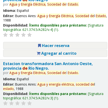
por
Agua
y
Energía
Eléctrica,
Sociedad
de
l
Estado
.
Idioma:
Español
Editor:
Buenos Aires:
Agua
y
Energía
Eléctrica,
Sociedad
de
l
Estado
,
1988
Disponibilidad:
Ítems disponibles para préstamo:
Signatura
topográfica:
621.374.5/A282/v.4
(1).
Hacer reserva
Agregar al carrito
Estacion transformadora San Antonio Oeste,
provincia
de
Río Negro.
por
Agua
y
Energía
Eléctrica,
Sociedad
de
l
Estado
.
Idioma:
Español
Editor:
Buenos Aires:
Agua
y
energía
eléctrica,
sociedad
de
l
estado
, 1988
Disponibilidad:
Ítems disponibles para préstamo:
Signatura
topográfica:
621.374.5/A282/v.3
(1).