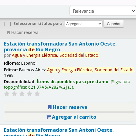
|
|
Seleccionar títulos para:
Hacer reserva
Estación transformadora San Antonio Oeste,
provincia
de
Río Negro
por
Agua
y
Energía
Eléctrica,
Sociedad
de
l
Estado
.
Idioma:
Español
Editor:
Buenos Aires:
Agua
y
Energía
Eléctrica,
Sociedad
de
l
Estado
,
1988
Disponibilidad:
Ítems disponibles para préstamo:
Signatura
topográfica:
621.374.5/A282/v.2
(3).
Hacer reserva
Agregar al carrito
Estación transformadora San Antoni Oeste,
provincia
de
Río Negro