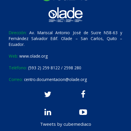
Dirección:
Av. Mariscal Antonio José de Sucre N58-63 y
Fernández Salvador Edif. Olade – San Carlos, Quito –
Ecuador.
Web:
www.olade.org
Teléfono:
(593 2) 259 8122 / 2598 280
Correo:
centro.documentacion@olade.org
Tweets by cubemediaco