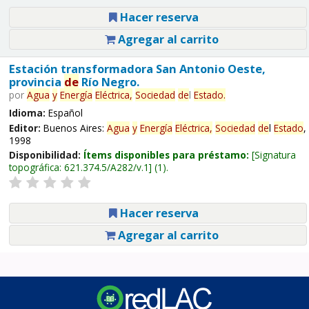
Hacer reserva
Agregar al carrito
Estación transformadora San Antonio Oeste,
provincia
de
Río Negro.
por
Agua
y
Energía
Eléctrica,
Sociedad
de
l
Estado
.
Idioma:
Español
Editor:
Buenos Aires:
Agua
y
Energía
Eléctrica,
Sociedad
de
l
Estado
,
1998
Disponibilidad:
Ítems disponibles para préstamo:
Signatura
topográfica:
621.374.5/A282/v.1
(1).
Hacer reserva
Agregar al carrito