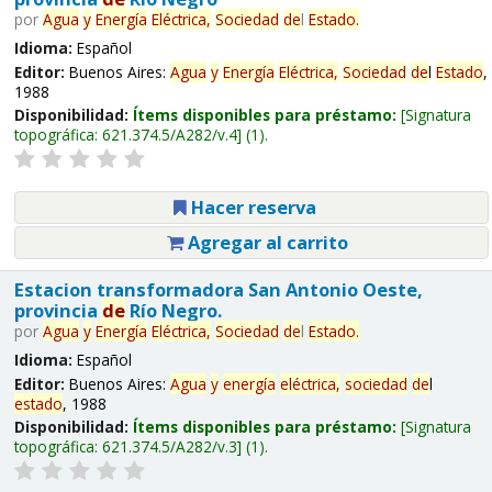
por
Agua
y
Energía
Eléctrica,
Sociedad
de
l
Estado
.
Idioma:
Español
Editor:
Buenos Aires:
Agua
y
Energía
Eléctrica,
Sociedad
de
l
Estado
,
1988
Disponibilidad:
Ítems disponibles para préstamo:
Signatura
topográfica:
621.374.5/A282/v.4
(1).
Hacer reserva
Agregar al carrito
Estacion transformadora San Antonio Oeste,
provincia
de
Río Negro.
por
Agua
y
Energía
Eléctrica,
Sociedad
de
l
Estado
.
Idioma:
Español
Editor:
Buenos Aires:
Agua
y
energía
eléctrica,
sociedad
de
l
estado
, 1988
Disponibilidad:
Ítems disponibles para préstamo:
Signatura
topográfica:
621.374.5/A282/v.3
(1).