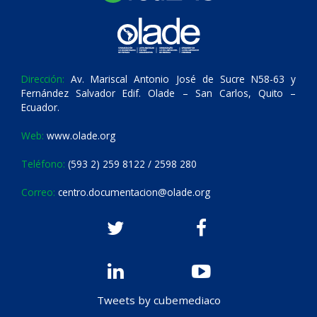
Dirección:
Av. Mariscal Antonio José de Sucre N58-63 y
Fernández Salvador Edif. Olade – San Carlos, Quito –
Ecuador.
Web:
www.olade.org
Teléfono:
(593 2) 259 8122 / 2598 280
Correo:
centro.documentacion@olade.org
Tweets by cubemediaco