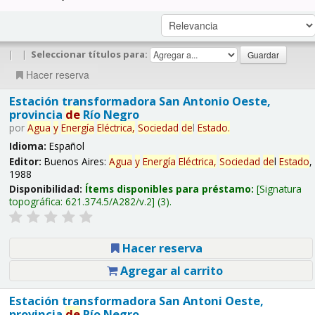
|
|
Seleccionar títulos para:
Hacer reserva
Estación transformadora San Antonio Oeste,
provincia
de
Río Negro
por
Agua
y
Energía
Eléctrica,
Sociedad
de
l
Estado
.
Idioma:
Español
Editor:
Buenos Aires:
Agua
y
Energía
Eléctrica,
Sociedad
de
l
Estado
,
1988
Disponibilidad:
Ítems disponibles para préstamo:
Signatura
topográfica:
621.374.5/A282/v.2
(3).
Hacer reserva
Agregar al carrito
Estación transformadora San Antoni Oeste,
provincia
de
Río Negro