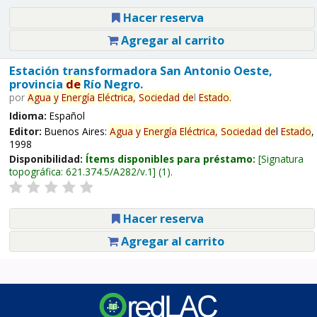
Hacer reserva
Agregar al carrito
Estación transformadora San Antonio Oeste,
provincia
de
Río Negro.
por
Agua
y
Energía
Eléctrica,
Sociedad
de
l
Estado
.
Idioma:
Español
Editor:
Buenos Aires:
Agua
y
Energía
Eléctrica,
Sociedad
de
l
Estado
,
1998
Disponibilidad:
Ítems disponibles para préstamo:
Signatura
topográfica:
621.374.5/A282/v.1
(1).
Hacer reserva
Agregar al carrito