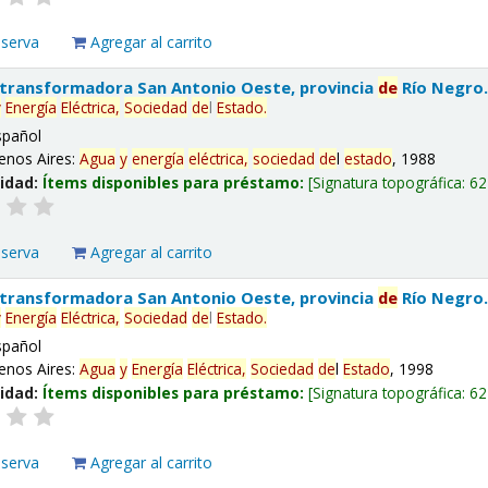
eserva
Agregar al carrito
 transformadora San Antonio Oeste, provincia
de
Río Negro
y
Energía
Eléctrica,
Sociedad
de
l
Estado
.
spañol
enos Aires:
Agua
y
energía
eléctrica,
sociedad
de
l
estado
, 1988
lidad:
Ítems disponibles para préstamo:
Signatura topográfica:
62
eserva
Agregar al carrito
 transformadora San Antonio Oeste, provincia
de
Río Negro
y
Energía
Eléctrica,
Sociedad
de
l
Estado
.
spañol
enos Aires:
Agua
y
Energía
Eléctrica,
Sociedad
de
l
Estado
, 1998
lidad:
Ítems disponibles para préstamo:
Signatura topográfica:
62
eserva
Agregar al carrito