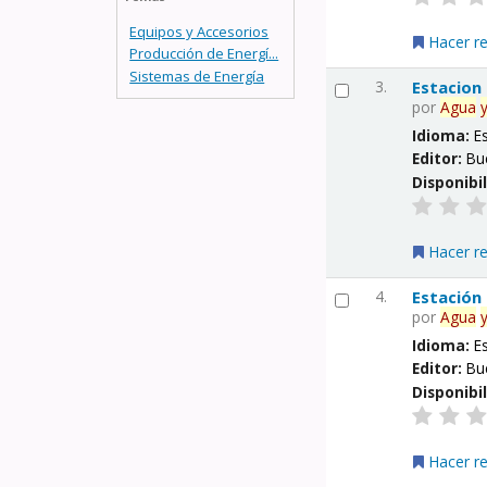
Equipos y Accesorios
Hacer r
Producción de Energí...
Sistemas de Energía
3.
Estacion
por
Agua
Idioma:
E
Editor:
Bu
Disponibi
Hacer r
4.
Estación
por
Agua
Idioma:
E
Editor:
Bu
Disponibi
Hacer r