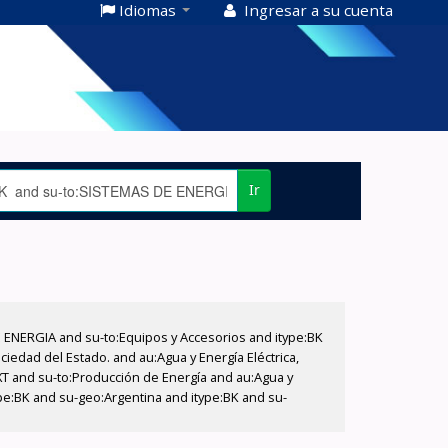
Idiomas
Ingresar a su cuenta
Ir
E ENERGIA and su-to:Equipos y Accesorios and itype:BK
iedad del Estado. and au:Agua y Energía Eléctrica,
XT and su-to:Producción de Energía and au:Agua y
pe:BK and su-geo:Argentina and itype:BK and su-