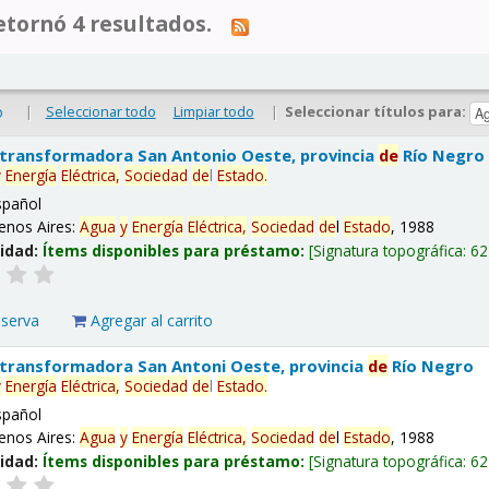
tornó 4 resultados.
|
Seleccionar todo
Limpiar todo
|
Seleccionar títulos para:
o
 transformadora San Antonio Oeste, provincia
de
Río Negro
y
Energía
Eléctrica,
Sociedad
de
l
Estado
.
spañol
enos Aires:
Agua
y
Energía
Eléctrica,
Sociedad
de
l
Estado
, 1988
lidad:
Ítems disponibles para préstamo:
Signatura topográfica:
62
eserva
Agregar al carrito
 transformadora San Antoni Oeste, provincia
de
Río Negro
y
Energía
Eléctrica,
Sociedad
de
l
Estado
.
spañol
enos Aires:
Agua
y
Energía
Eléctrica,
Sociedad
de
l
Estado
, 1988
lidad:
Ítems disponibles para préstamo:
Signatura topográfica:
62