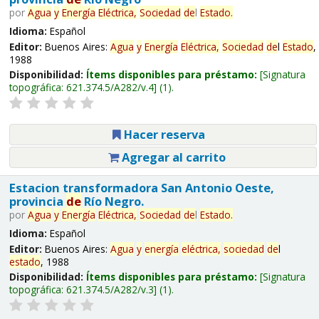
por
Agua
y
Energía
Eléctrica,
Sociedad
de
l
Estado
.
Idioma:
Español
Editor:
Buenos Aires:
Agua
y
Energía
Eléctrica,
Sociedad
de
l
Estado
,
1988
Disponibilidad:
Ítems disponibles para préstamo:
Signatura
topográfica:
621.374.5/A282/v.4
(1).
Hacer reserva
Agregar al carrito
Estacion transformadora San Antonio Oeste,
provincia
de
Río Negro.
por
Agua
y
Energía
Eléctrica,
Sociedad
de
l
Estado
.
Idioma:
Español
Editor:
Buenos Aires:
Agua
y
energía
eléctrica,
sociedad
de
l
estado
, 1988
Disponibilidad:
Ítems disponibles para préstamo:
Signatura
topográfica:
621.374.5/A282/v.3
(1).