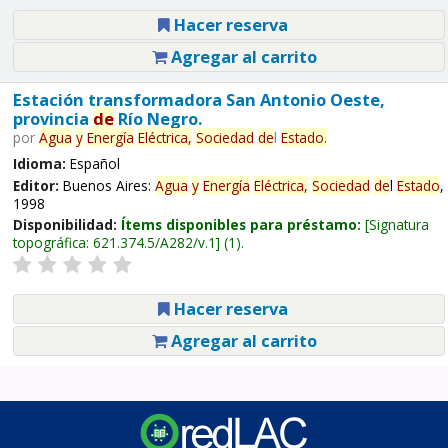
Hacer reserva
Agregar al carrito
Estación transformadora San Antonio Oeste,
provincia
de
Río Negro.
por
Agua
y
Energía
Eléctrica,
Sociedad
de
l
Estado
.
Idioma:
Español
Editor:
Buenos Aires:
Agua
y
Energía
Eléctrica,
Sociedad
de
l
Estado
,
1998
Disponibilidad:
Ítems disponibles para préstamo:
Signatura
topográfica:
621.374.5/A282/v.1
(1).
Hacer reserva
Agregar al carrito