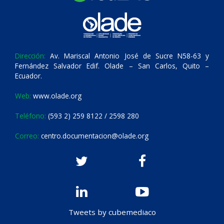
Dirección:
Av. Mariscal Antonio José de Sucre N58-63 y
Fernández Salvador Edif. Olade – San Carlos, Quito –
Ecuador.
Web:
www.olade.org
Teléfono:
(593 2) 259 8122 / 2598 280
Correo:
centro.documentacion@olade.org
Tweets by cubemediaco