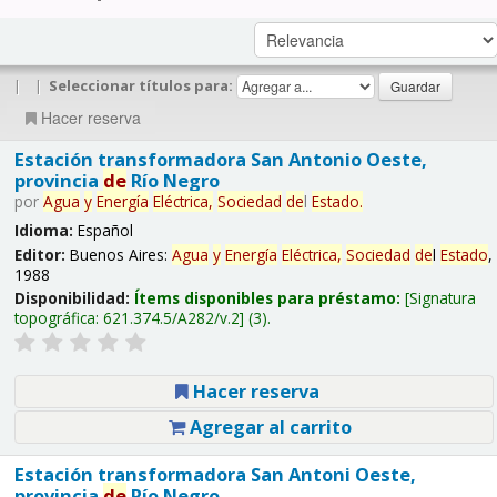
|
|
Seleccionar títulos para:
Hacer reserva
Estación transformadora San Antonio Oeste,
provincia
de
Río Negro
por
Agua
y
Energía
Eléctrica,
Sociedad
de
l
Estado
.
Idioma:
Español
Editor:
Buenos Aires:
Agua
y
Energía
Eléctrica,
Sociedad
de
l
Estado
,
1988
Disponibilidad:
Ítems disponibles para préstamo:
Signatura
topográfica:
621.374.5/A282/v.2
(3).
Hacer reserva
Agregar al carrito
Estación transformadora San Antoni Oeste,
provincia
de
Río Negro