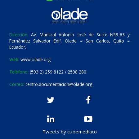
Dirección:
Av. Mariscal Antonio José de Sucre N58-63 y
Fernández Salvador Edif. Olade – San Carlos, Quito –
Ecuador.
Web:
www.olade.org
Teléfono:
(593 2) 259 8122 / 2598 280
Correo:
centro.documentacion@olade.org
Tweets by cubemediaco