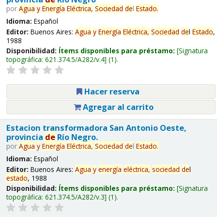
por
Agua
y
Energía
Eléctrica,
Sociedad
de
l
Estado
.
Idioma:
Español
Editor:
Buenos Aires:
Agua
y
Energía
Eléctrica,
Sociedad
de
l
Estado
,
1988
Disponibilidad:
Ítems disponibles para préstamo:
Signatura
topográfica:
621.374.5/A282/v.4
(1).
Hacer reserva
Agregar al carrito
Estacion transformadora San Antonio Oeste,
provincia
de
Río Negro.
por
Agua
y
Energía
Eléctrica,
Sociedad
de
l
Estado
.
Idioma:
Español
Editor:
Buenos Aires:
Agua
y
energía
eléctrica,
sociedad
de
l
estado
, 1988
Disponibilidad:
Ítems disponibles para préstamo:
Signatura
topográfica:
621.374.5/A282/v.3
(1).