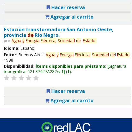
Hacer reserva
Agregar al carrito
Estación transformadora San Antonio Oeste,
provincia
de
Río Negro.
por
Agua
y
Energía
Eléctrica,
Sociedad
de
l
Estado
.
Idioma:
Español
Editor:
Buenos Aires:
Agua
y
Energía
Eléctrica,
Sociedad
de
l
Estado
,
1998
Disponibilidad:
Ítems disponibles para préstamo:
Signatura
topográfica:
621.374.5/A282/v.1
(1).
Hacer reserva
Agregar al carrito