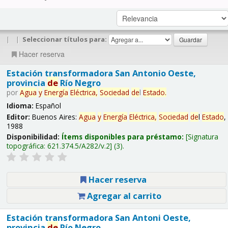
|
|
Seleccionar títulos para:
Hacer reserva
Estación transformadora San Antonio Oeste,
provincia
de
Río Negro
por
Agua
y
Energía
Eléctrica,
Sociedad
de
l
Estado
.
Idioma:
Español
Editor:
Buenos Aires:
Agua
y
Energía
Eléctrica,
Sociedad
de
l
Estado
,
1988
Disponibilidad:
Ítems disponibles para préstamo:
Signatura
topográfica:
621.374.5/A282/v.2
(3).
Hacer reserva
Agregar al carrito
Estación transformadora San Antoni Oeste,
provincia
de
Río Negro